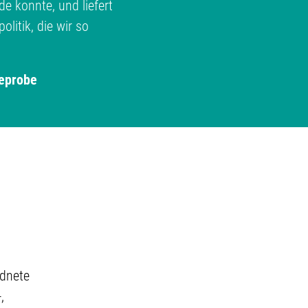
 konnte, und liefert
litik, die wir so
eprobe
rdnete
,