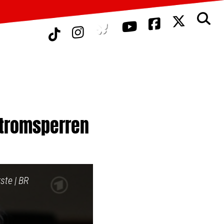
Stromsperren
ste | BR