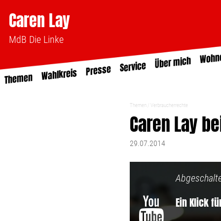
Caren Lay
MdB Die Linke
Wohn
Über mich
Service
Presse
Wahlkreis
Themen
Themen
Verbraucherrechte
Caren Lay b
29.07.2014
Abgeschalte
Ein Klick f