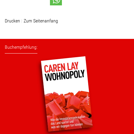
Stellenangebot
Drucken
Zum Seitenanfang
Kontakt
Buchempfehlung:
Team
Transparenz
Mediathek
Über mich
Lebenslauf