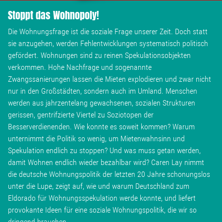
Wohnopoly
Stoppt das Wohnopoly!
Die Wohnungsfrage ist die soziale Frage unserer Zeit. Doch statt
Das Buch
sie anzugehen, werden Fehlentwicklungen systematisch politisch
gefördert. Wohnungen sind zu reinen Spekulationsobjekten
verkommen. Hohe Nachfrage und sogenannte
Leseprobe
Zwangssanierungen lassen die Mieten explodieren und zwar nicht
nur in den Großstädten, sondern auch im Umland. Menschen
Pressestimmen
werden aus jahrzentelang gewachsenen, sozialen Strukturen
gerissen, gentrifzierte Viertel zu Soziotopen der
Bestellen
Besserverdienenden. Wie konnte es soweit kommen? Warum
unternimmt die Politik so wenig, um Mietenwahnsinn und
Spekulation endlich zu stoppen? Und was muss getan werden,
damit Wohnen endlich wieder bezahlbar wird? Caren Lay nimmt
die deutsche Wohnungspolitik der letzten 20 Jahre schonungslos
unter die Lupe, zeigt auf, wie und warum Deutschland zum
Eldorado für Wohnungsspekulation werde konnte, und liefert
provokante Ideen für eine soziale Wohnungspolitik, die wir so
dringend brauchen.