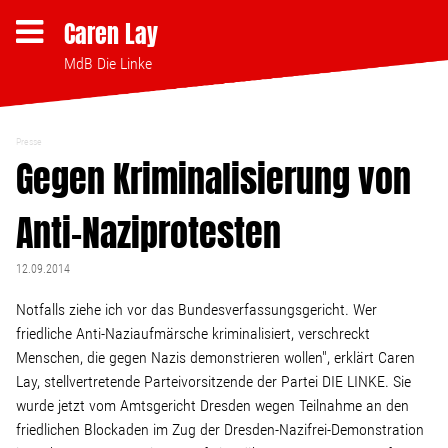
Caren Lay
MdB Die Linke
Presse
Themen
Gegen Kriminalisierung von
Anti-Naziprotesten
Bezahlbares Wohnen
12.09.2014
Clubsterben stoppen
Notfalls ziehe ich vor das Bundesverfassungsgericht. Wer
friedliche Anti-Naziaufmärsche kriminalisiert, verschreckt
Strukturwandel
Menschen, die gegen Nazis demonstrieren wollen", erklärt Caren
Lay, stellvertretende Parteivorsitzende der Partei DIE LINKE. Sie
Bodenpolitik
wurde jetzt vom Amtsgericht Dresden wegen Teilnahme an den
friedlichen Blockaden im Zug der Dresden-Nazifrei-Demonstration