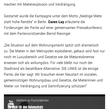
machen mit Mietenexplosion und Verdrängung.
Stellenangebot
Gestartet wurde die Kampagne unter dem Motto „Niedrige Miete
statt hohe Rendite“ in Berlin.
Caren Lay
erläuterte die
Kontakt
Forderungen der Partei auf einer gemeinsamen Pressekonferenz
mit dem Parteivorsitzenden Bernd Riexinger.
Team
„Die Situation auf dem Wohnungsmarkt spitzt sich dramatisch
zu. Die Mieten in den Metropolen explodieren, gebaut wird fast nur
Transparenz
noch im Luxusbereich und Gesetze wie die Mietpreisbremse
erweisen sich als wirkungslos. Für viele bleibt nur noch der
Mediathek
Stadtrand als bezahlbare Alternative. DIE LINKE ist die einzige
Partei, die klar sagt: Wir brauchen einen Neustart im sozialen,
gemeinnützigen Wohnungsbau und Gesetze, die Mieterinnen und
Über mich
Mieter vor Verdrängung und Gentrifizierung schützen!“
Lebenslauf
Miethaie zu Fischstäbchen
Ein Klick für den Datenschutz