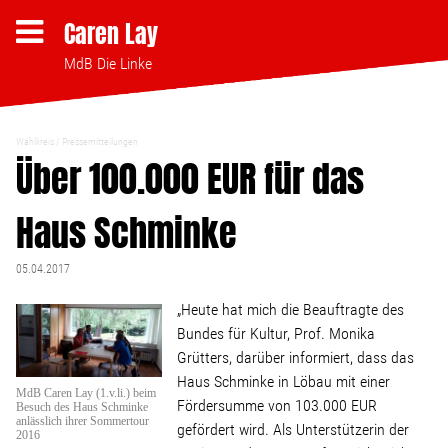
Caren Lay
MdB Die Linke
Wahlkreis
Pressemitteilungen
Themen
Über 100.000 EUR für das
Haus Schminke
Bezahlbares Wohnen
05.04.2017
Clubsterben stoppen
„Heute hat mich die Beauftragte des
Bundes für Kultur, Prof. Monika
Strukturwandel
Grütters, darüber informiert, dass das
Haus Schminke in Löbau mit einer
Bodenpolitik
MdB Caren Lay (1.v.li.) beim
Fördersumme von 103.000 EUR
Besuch des Haus Schminke
anlässlich ihrer Sommertour
gefördert wird. Als Unterstützerin der
2016