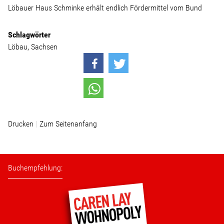
Löbauer Haus Schminke erhält endlich Fördermittel vom Bund
Stellenangebot
Schlagwörter
Löbau
Sachsen
Kontakt
Team
Transparenz
Drucken
Zum Seitenanfang
Mediathek
Über mich
Buchempfehlung:
Lebenslauf