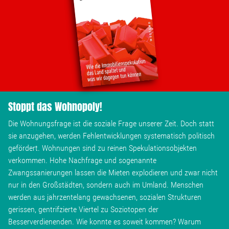
Wohnopoly
Das Buch
Leseprobe
Pressestimmen
Stoppt das Wohnopoly!
Die Wohnungsfrage ist die soziale Frage unserer Zeit. Doch statt
Bestellen
sie anzugehen, werden Fehlentwicklungen systematisch politisch
gefördert. Wohnungen sind zu reinen Spekulationsobjekten
verkommen. Hohe Nachfrage und sogenannte
Zwangssanierungen lassen die Mieten explodieren und zwar nicht
nur in den Großstädten, sondern auch im Umland. Menschen
werden aus jahrzentelang gewachsenen, sozialen Strukturen
gerissen, gentrifzierte Viertel zu Soziotopen der
Besserverdienenden. Wie konnte es soweit kommen? Warum