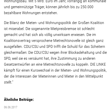
Wohnungsbau. Mit 5 Mrd. Euro im Jahr, vorrangig an kommunale
und gemeinnützige Träger, können jährlich bis zu 250.000
Stellenangebot
bezahlbare Wohnungen entstehen.
Die Bilanz der Mieten- und Wohnungspolitik der Großen Koalition
Kontakt
ist miserabel. Die sogenannte Mietpreisbremse ist schlecht
gemacht und hat sich als völlig unwirksam erwiesen. Die im
Team
Koalitionsvertrag versprochene Mietrechtsnovelle ist gleich ganz
ausgefallen. CDU/CSU und SPD trifft die Schuld für das Scheitern
gleichermaßen: Die CDU/CSU wegen ihrer Blockadehaltung und die
Transparenz
SPD, weil sie es versäumt hat, ihre Zustimmung zu anderen
Gesetzentwürfen an eine Mietrechtsnovelle zu koppeln. DIE LINKE
Mediathek
kämpft für einen Kurswechsel in der Mieten- und Wohnungspolitik,
der die Interessen der Mieterinnen und Mieter in den Mittelpunkt
stellt.“
Über mich
Ähnliche Beiträge:
Lebenslauf
06.06.2017