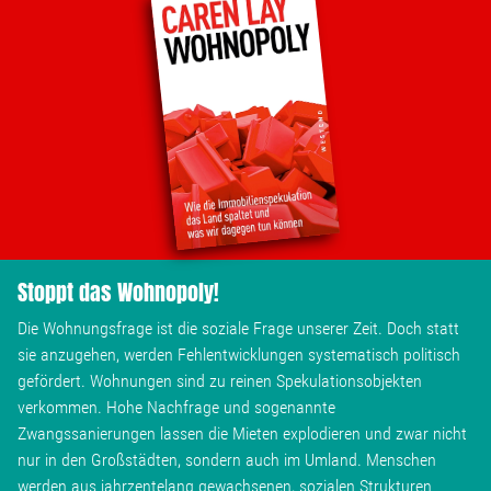
Stoppt das Wohnopoly!
Die Wohnungsfrage ist die soziale Frage unserer Zeit. Doch statt
sie anzugehen, werden Fehlentwicklungen systematisch politisch
gefördert. Wohnungen sind zu reinen Spekulationsobjekten
verkommen. Hohe Nachfrage und sogenannte
Zwangssanierungen lassen die Mieten explodieren und zwar nicht
nur in den Großstädten, sondern auch im Umland. Menschen
werden aus jahrzentelang gewachsenen, sozialen Strukturen