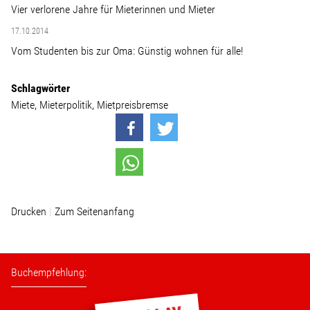
Wohnopoly
Vier verlorene Jahre für Mieterinnen und Mieter
17.10.2014
Vom Studenten bis zur Oma: Günstig wohnen für alle!
Das Buch
Schlagwörter
Leseprobe
Miete
Mieterpolitik
Mietpreisbremse
Pressestimmen
Bestellen
Drucken
Zum Seitenanfang
Buchempfehlung: