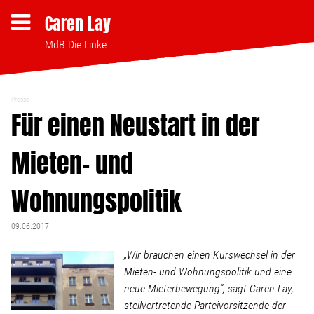
Caren Lay
MdB Die Linke
Presse
Themen
Für einen Neustart in der
Mieten- und
Bezahlbares Wohnen
Wohnungspolitik
Clubsterben stoppen
09.06.2017
Strukturwandel
„Wir brauchen einen Kurswechsel in der
Mieten- und Wohnungspolitik und eine
Bodenpolitik
neue Mieterbewegung“, sagt Caren Lay,
stellvertretende Parteivorsitzende der