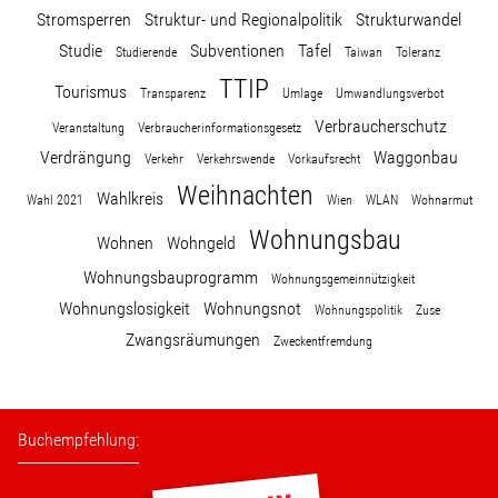
Stromsperren
Struktur- und Regionalpolitik
Strukturwandel
Studie
Subventionen
Tafel
Studierende
Taiwan
Toleranz
TTIP
Tourismus
Transparenz
Umlage
Umwandlungsverbot
Verbraucherschutz
Veranstaltung
Verbraucherinformationsgesetz
Verdrängung
Waggonbau
Verkehr
Verkehrswende
Vorkaufsrecht
Weihnachten
Wahlkreis
Wahl 2021
Wien
WLAN
Wohnarmut
Wohnungsbau
Wohnen
Wohngeld
Wohnungsbauprogramm
Wohnungsgemeinnützigkeit
Wohnungslosigkeit
Wohnungsnot
Wohnungspolitik
Zuse
Zwangsräumungen
Zweckentfremdung
Buchempfehlung: