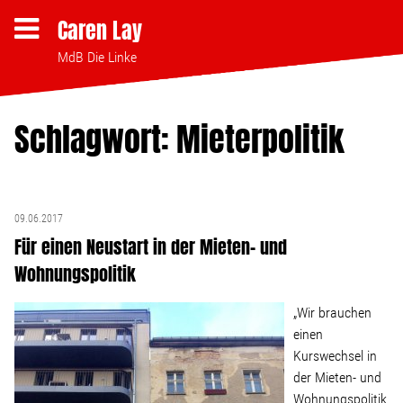
Caren Lay
MdB Die Linke
Schlagwort: Mieterpolitik
Themen
Bezahlbares Wohnen
09.06.2017
Für einen Neustart in der Mieten- und
Clubsterben stoppen
Wohnungspolitik
Strukturwandel
„Wir brauchen
einen
Bodenpolitik
Kurswechsel in
der Mieten- und
Wohnungspolitik