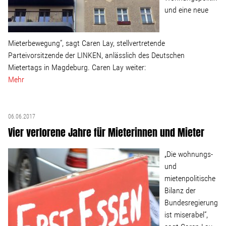
Linke Zukunftsdebatte
und eine neue
Sonstiges
Mieterbewegung“, sagt Caren Lay, stellvertretende
Parteivorsitzende der LINKEN, anlässlich des Deutschen
Wahlkreis
Mietertags in Magdeburg. Caren Lay weiter:
Mehr
Pressemitteilungen
06.06.2017
Presse
Vier verlorene Jahre für Mieterinnen und Mieter
„Die wohnungs-
Pressebilder
und
mietenpolitische
Service
Bilanz der
Bundesregierung
ist miserabel“,
Termine