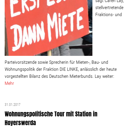
sagt Caren Lay,
stellvertretende
Stellenangebot
Fraktions- und
Kontakt
Team
Parteivorsitzende sowie Sprecherin für Mieten-, Bau- und
Transparenz
Wohnungspolitik der Fraktion DIE LINKE, anlässlich der heute
vorgestellten Bilanz des Deutschen Mieterbunds. Lay weiter:
Mediathek
Mehr
Über mich
31.01.2017
Wohnungspolitische Tour mit Station in
Lebenslauf
Hoyerswerda