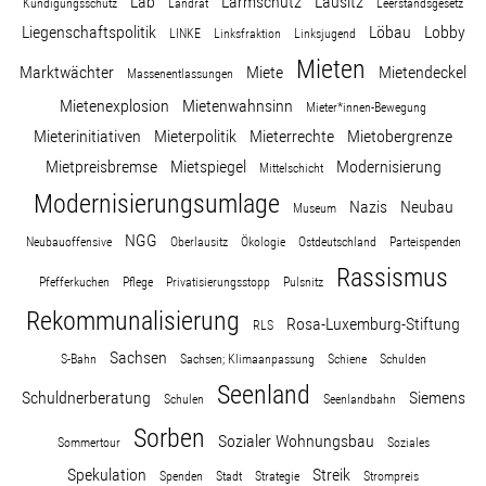
Lab
Lärmschutz
Lausitz
Kündigungsschutz
Landrat
Leerstandsgesetz
Liegenschaftspolitik
Löbau
Lobby
LINKE
Linksfraktion
Linksjugend
Mieten
Marktwächter
Miete
Mietendeckel
Massenentlassungen
Mietenexplosion
Mietenwahnsinn
Mieter*innen-Bewegung
Mieterinitiativen
Mieterpolitik
Mieterrechte
Mietobergrenze
Mietpreisbremse
Mietspiegel
Modernisierung
Mittelschicht
Modernisierungsumlage
Nazis
Neubau
Museum
NGG
Neubauoffensive
Oberlausitz
Ökologie
Ostdeutschland
Parteispenden
Rassismus
Pfefferkuchen
Pflege
Privatisierungsstopp
Pulsnitz
Rekommunalisierung
Rosa-Luxemburg-Stiftung
RLS
Sachsen
S-Bahn
Sachsen; Klimaanpassung
Schiene
Schulden
Seenland
Schuldnerberatung
Siemens
Schulen
Seenlandbahn
Sorben
Sozialer Wohnungsbau
Sommertour
Soziales
Spekulation
Streik
Spenden
Stadt
Strategie
Strompreis