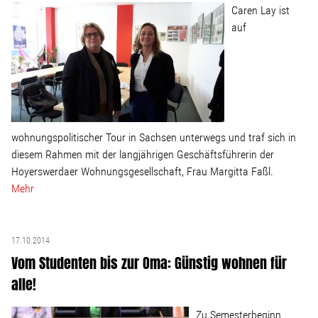
Wohnopoly
Caren Lay ist
auf
Das Buch
Leseprobe
wohnungspolitischer Tour in Sachsen unterwegs und traf sich in
Pressestimmen
diesem Rahmen mit der langjährigen Geschäftsführerin der
Hoyerswerdaer Wohnungsgesellschaft, Frau Margitta Faßl.
Bestellen
Mehr
17.10.2014
Vom Studenten bis zur Oma: Günstig wohnen für
alle!
Zu Semesterbeginn