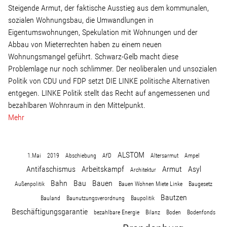
Steigende Armut, der faktische Ausstieg aus dem kommunalen,
sozialen Wohnungsbau, die Umwandlungen in
Eigentumswohnungen, Spekulation mit Wohnungen und der
Abbau von Mieterrechten haben zu einem neuen
Wohnungsmangel geführt. Schwarz-Gelb macht diese
Problemlage nur noch schlimmer. Der neoliberalen und unsozialen
Politik von CDU und FDP setzt DIE LINKE politische Alternativen
entgegen. LINKE Politik stellt das Recht auf angemessenen und
bezahlbaren Wohnraum in den Mittelpunkt.
Mehr
ALSTOM
1.Mai
2019
Abschiebung
AfD
Altersarmut
Ampel
Antifaschismus
Arbeitskampf
Armut
Asyl
Architektur
Bahn
Bau
Bauen
Außenpolitik
Bauen Wohnen Miete Linke
Baugesetz
Bautzen
Bauland
Baunutzungsverordnung
Baupolitik
Beschäftigungsgarantie
bezahlbare Energie
Bilanz
Boden
Bodenfonds