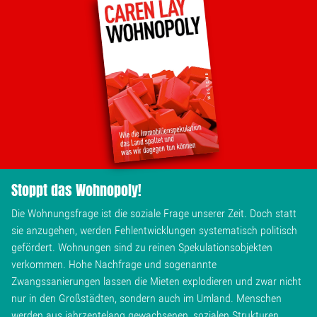
Stoppt das Wohnopoly!
Die Wohnungsfrage ist die soziale Frage unserer Zeit. Doch statt
sie anzugehen, werden Fehlentwicklungen systematisch politisch
gefördert. Wohnungen sind zu reinen Spekulationsobjekten
verkommen. Hohe Nachfrage und sogenannte
Zwangssanierungen lassen die Mieten explodieren und zwar nicht
nur in den Großstädten, sondern auch im Umland. Menschen
werden aus jahrzentelang gewachsenen, sozialen Strukturen