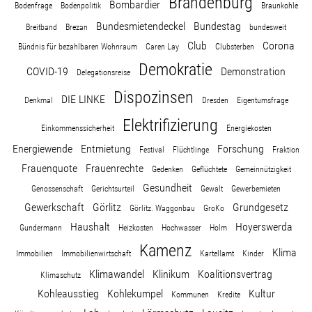
Brandenburg
Bombardier
Bodenfrage
Bodenpolitik
Braunkohle
Bundesmietendeckel
Bundestag
Breitband
Brezan
bundesweit
Club
Corona
Bündnis für bezahlbaren Wohnraum
Caren Lay
Clubsterben
Demokratie
COVID-19
Demonstration
Delegationsreise
Dispozinsen
DIE LINKE
Denkmal
Dresden
Eigentumsfrage
Elektrifizierung
Einkommenssicherheit
Energiekosten
Energiewende
Entmietung
Forschung
Festival
Flüchtlinge
Fraktion
Frauenquote
Frauenrechte
Gedenken
Geflüchtete
Gemeinnützigkeit
Gesundheit
Genossenschaft
Gerichtsurteil
Gewalt
Gewerbemieten
Gewerkschaft
Görlitz
Grundgesetz
Görlitz. Waggonbau
GroKo
Haushalt
Hoyerswerda
Gundermann
Heizkosten
Hochwasser
Holm
Kamenz
Klima
Immobilien
Immobilienwirtschaft
Kartellamt
Kinder
Klimawandel
Klinikum
Koalitionsvertrag
Klimaschutz
Kohleausstieg
Kohlekumpel
Kultur
Kommunen
Kredite