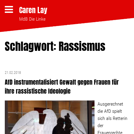
Caren Lay
MdB Die Linke
Schlagwort: Rassismus
Themen
Bezahlbares Wohnen
21.02.2018
AfD instrumentalisiert Gewalt gegen Frauen für
Clubsterben stoppen
ihre rassistische Ideologie
Strukturwandel
Ausgerechnet
die AfD spielt
Bodenpolitik
sich als Retterin
der
Frauenrechte