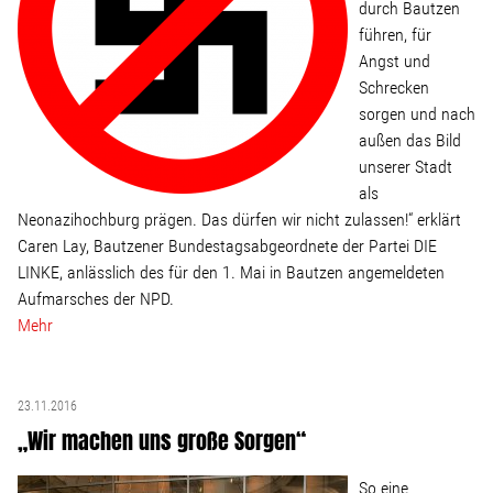
durch Bautzen
führen, für
Stellenangebot
Angst und
Schrecken
sorgen und nach
Kontakt
außen das Bild
unserer Stadt
Team
als
Neonazihochburg prägen. Das dürfen wir nicht zulassen!“ erklärt
Transparenz
Caren Lay, Bautzener Bundestagsabgeordnete der Partei DIE
LINKE, anlässlich des für den 1. Mai in Bautzen angemeldeten
Aufmarsches der NPD.
Mediathek
Mehr
Über mich
23.11.2016
„Wir machen uns große Sorgen“
Lebenslauf
So eine