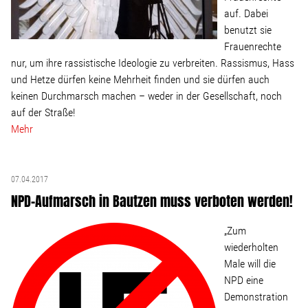
Linke Zukunftsdebatte
auf. Dabei
benutzt sie
Sonstiges
Frauenrechte
nur, um ihre rassistische Ideologie zu verbreiten. Rassismus, Hass
und Hetze dürfen keine Mehrheit finden und sie dürfen auch
Wahlkreis
keinen Durchmarsch machen – weder in der Gesellschaft, noch
auf der Straße!
Mehr
Pressemitteilungen
Presse
07.04.2017
NPD-Aufmarsch in Bautzen muss verboten werden!
Pressebilder
„Zum
wiederholten
Service
Male will die
NPD eine
Demonstration
Termine