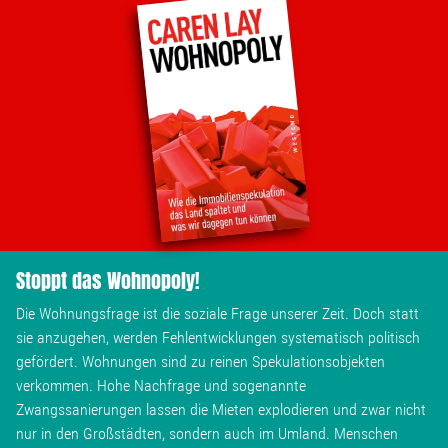
Stoppt das Wohnopoly!
Die Wohnungsfrage ist die soziale Frage unserer Zeit. Doch statt
sie anzugehen, werden Fehlentwicklungen systematisch politisch
gefördert. Wohnungen sind zu reinen Spekulationsobjekten
verkommen. Hohe Nachfrage und sogenannte
Zwangssanierungen lassen die Mieten explodieren und zwar nicht
nur in den Großstädten, sondern auch im Umland. Menschen