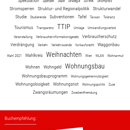
Spekulation
Streik
Spenden
Stadt
Strategie
Strompreis
Stromsperren
Struktur- und Regionalpolitik
Strukturwandel
Studie
Subventionen
Tafel
Studierende
Taiwan
Toleranz
TTIP
Tourismus
Transparenz
Umlage
Umwandlungsverbot
Verbraucherschutz
Veranstaltung
Verbraucherinformationsgesetz
Verdrängung
Waggonbau
Verkehr
Verkehrswende
Vorkaufsrecht
Weihnachten
Wahlkreis
Wahl 2021
Wien
WLAN
Wohnarmut
Wohnungsbau
Wohnen
Wohngeld
Wohnungsbauprogramm
Wohnungsgemeinnützigkeit
Wohnungslosigkeit
Wohnungsnot
Wohnungspolitik
Zuse
Zwangsräumungen
Zweckentfremdung
Buchempfehlung: