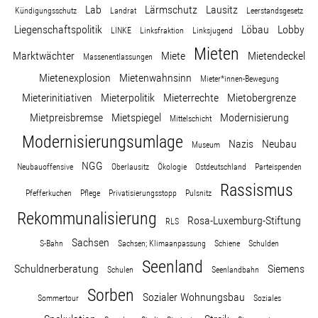
Lab
Lärmschutz
Lausitz
Kündigungsschutz
Landrat
Leerstandsgesetz
Liegenschaftspolitik
Löbau
Lobby
LINKE
Linksfraktion
Linksjugend
Mieten
Marktwächter
Miete
Mietendeckel
Massenentlassungen
Mietenexplosion
Mietenwahnsinn
Mieter*innen-Bewegung
Mieterinitiativen
Mieterpolitik
Mieterrechte
Mietobergrenze
Mietpreisbremse
Mietspiegel
Modernisierung
Mittelschicht
Modernisierungsumlage
Nazis
Neubau
Museum
NGG
Neubauoffensive
Oberlausitz
Ökologie
Ostdeutschland
Parteispenden
Rassismus
Pfefferkuchen
Pflege
Privatisierungsstopp
Pulsnitz
Rekommunalisierung
Rosa-Luxemburg-Stiftung
RLS
Sachsen
S-Bahn
Sachsen; Klimaanpassung
Schiene
Schulden
Seenland
Schuldnerberatung
Siemens
Schulen
Seenlandbahn
Sorben
Sozialer Wohnungsbau
Sommertour
Soziales