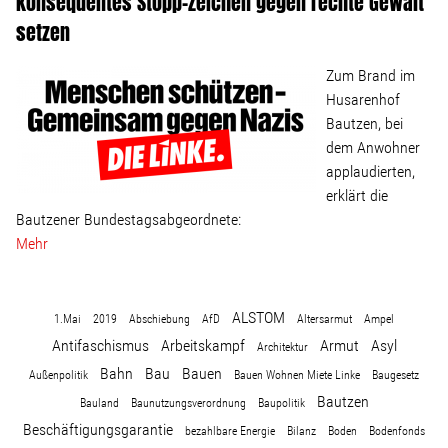
konsequentes Stopp-Zeichen gegen rechte Gewalt
setzen
Zum Brand im
Husarenhof
Bautzen, bei
dem Anwohner
applaudierten,
erklärt die
Bautzener Bundestagsabgeordnete:
Mehr
ALSTOM
1.Mai
2019
Abschiebung
AfD
Altersarmut
Ampel
Antifaschismus
Arbeitskampf
Armut
Asyl
Architektur
Bahn
Bau
Bauen
Außenpolitik
Bauen Wohnen Miete Linke
Baugesetz
Bautzen
Bauland
Baunutzungsverordnung
Baupolitik
Beschäftigungsgarantie
bezahlbare Energie
Bilanz
Boden
Bodenfonds