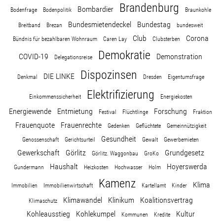
Brandenburg
Bombardier
Bodenfrage
Bodenpolitik
Braunkohle
Bundesmietendeckel
Bundestag
Breitband
Brezan
bundesweit
Club
Corona
Bündnis für bezahlbaren Wohnraum
Caren Lay
Clubsterben
Demokratie
COVID-19
Demonstration
Delegationsreise
Dispozinsen
DIE LINKE
Denkmal
Dresden
Eigentumsfrage
Elektrifizierung
Einkommenssicherheit
Energiekosten
Energiewende
Entmietung
Forschung
Festival
Flüchtlinge
Fraktion
Frauenquote
Frauenrechte
Gedenken
Geflüchtete
Gemeinnützigkeit
Gesundheit
Genossenschaft
Gerichtsurteil
Gewalt
Gewerbemieten
Gewerkschaft
Görlitz
Grundgesetz
Görlitz. Waggonbau
GroKo
Haushalt
Hoyerswerda
Gundermann
Heizkosten
Hochwasser
Holm
Kamenz
Klima
Immobilien
Immobilienwirtschaft
Kartellamt
Kinder
Klimawandel
Klinikum
Koalitionsvertrag
Klimaschutz
Kohleausstieg
Kohlekumpel
Kultur
Kommunen
Kredite