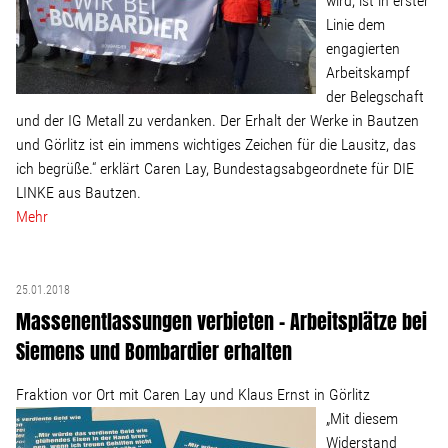
wird, ist in erster
Wohnopoly
Linie dem
engagierten
Arbeitskampf
Das Buch
der Belegschaft
und der IG Metall zu verdanken. Der Erhalt der Werke in Bautzen
Leseprobe
und Görlitz ist ein immens wichtiges Zeichen für die Lausitz, das
ich begrüße.“ erklärt Caren Lay, Bundestagsabgeordnete für DIE
LINKE aus Bautzen.
Pressestimmen
Mehr
Bestellen
25.01.2018
Massenentlassungen verbieten – Arbeitsplätze bei
Siemens und Bombardier erhalten
Fraktion vor Ort mit Caren Lay und Klaus Ernst in Görlitz
„Mit diesem
Widerstand