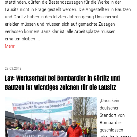
stattfinden, dürfen die Bestandszusagen für die Werke in der
Lausitz nicht in Frage gestellt werden. Die Angestellten in Bautzen
Stellenangebot
und Görlitz haben in den letzten Jahren genug Unsicherheit
erleiden müssen und müssen sich auf gemachte Zusagen
verlassen können! Ganz klar ist: alle Arbeitsplätze müssen
Kontakt
erhalten bleiben ...
Mehr
Team
Transparenz
29.03.2018
Lay: Werkserhalt bei Bombardier in Görlitz und
Mediathek
Bautzen ist wichtiges Zeichen für die Lausitz
„Dass kein
Über mich
deutscher
Standort von
Bombardier
Lebenslauf
geschlossen