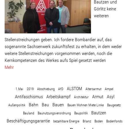
Bautzen und
Görlitz keine
weiteren
Stellenstreichungen geben. Ich fordere Bombardier auf, das
sogenannte Sachsenwerk zukunftsfest zu erhalten, in dem weder
weitere Stellenstreichungen vorgenommen werden, noch die
Kernkompetenzen des Werkes aufs Spiel gesetzt werden
Mehr
ALSTOM
1.Mai
2019
Abschiebung
AfD
Altersarmut
Ampel
Antifaschismus
Arbeitskampf
Armut
Asyl
Architektur
Bahn
Bau
Bauen
Außenpolitik
Bauen Wohnen Miete Linke
Baugesetz
Bautzen
Bauland
Baunutzungsverordnung
Baupolitik
Beschäftigungsgarantie
bezahlbare Energie
Bilanz
Boden
Bodenfonds