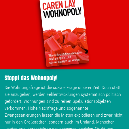
Stoppt das Wohnopoly!
Die Wohnungsfrage ist die soziale Frage unserer Zeit. Doch statt
sie anzugehen, werden Fehlentwicklungen systematisch politisch
gefördert. Wohnungen sind zu reinen Spekulationsobjekten
verkommen. Hohe Nachfrage und sogenannte
Zwangssanierungen lassen die Mieten explodieren und zwar nicht
nur in den Großstädten, sondern auch im Umland. Menschen
werden aus jahrzentelang gewachsenen, sozialen Strukturen