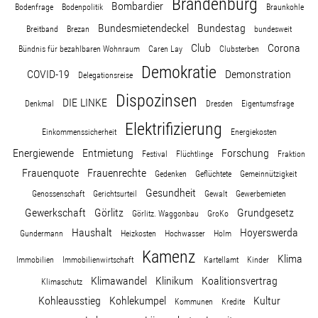
Brandenburg
Bombardier
Bodenfrage
Bodenpolitik
Braunkohle
Bundesmietendeckel
Bundestag
Breitband
Brezan
bundesweit
Club
Corona
Bündnis für bezahlbaren Wohnraum
Caren Lay
Clubsterben
Demokratie
COVID-19
Demonstration
Delegationsreise
Dispozinsen
DIE LINKE
Denkmal
Dresden
Eigentumsfrage
Elektrifizierung
Einkommenssicherheit
Energiekosten
Energiewende
Entmietung
Forschung
Festival
Flüchtlinge
Fraktion
Frauenquote
Frauenrechte
Gedenken
Geflüchtete
Gemeinnützigkeit
Gesundheit
Genossenschaft
Gerichtsurteil
Gewalt
Gewerbemieten
Gewerkschaft
Görlitz
Grundgesetz
Görlitz. Waggonbau
GroKo
Haushalt
Hoyerswerda
Gundermann
Heizkosten
Hochwasser
Holm
Kamenz
Klima
Immobilien
Immobilienwirtschaft
Kartellamt
Kinder
Klimawandel
Klinikum
Koalitionsvertrag
Klimaschutz
Kohleausstieg
Kohlekumpel
Kultur
Kommunen
Kredite