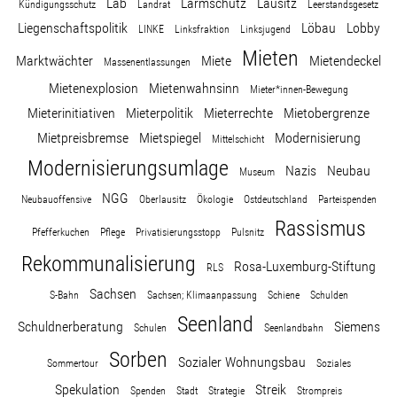
Lab
Lärmschutz
Lausitz
Kündigungsschutz
Landrat
Leerstandsgesetz
Liegenschaftspolitik
Löbau
Lobby
LINKE
Linksfraktion
Linksjugend
Mieten
Marktwächter
Miete
Mietendeckel
Massenentlassungen
Mietenexplosion
Mietenwahnsinn
Mieter*innen-Bewegung
Mieterinitiativen
Mieterpolitik
Mieterrechte
Mietobergrenze
Mietpreisbremse
Mietspiegel
Modernisierung
Mittelschicht
Modernisierungsumlage
Nazis
Neubau
Museum
NGG
Neubauoffensive
Oberlausitz
Ökologie
Ostdeutschland
Parteispenden
Rassismus
Pfefferkuchen
Pflege
Privatisierungsstopp
Pulsnitz
Rekommunalisierung
Rosa-Luxemburg-Stiftung
RLS
Sachsen
S-Bahn
Sachsen; Klimaanpassung
Schiene
Schulden
Seenland
Schuldnerberatung
Siemens
Schulen
Seenlandbahn
Sorben
Sozialer Wohnungsbau
Sommertour
Soziales
Spekulation
Streik
Spenden
Stadt
Strategie
Strompreis