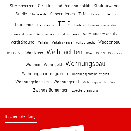
Stromsperren
Struktur- und Regionalpolitik
Strukturwandel
Studie
Subventionen
Tafel
Studierende
Taiwan
Toleranz
TTIP
Tourismus
Transparenz
Umlage
Umwandlungsverbot
Verbraucherschutz
Veranstaltung
Verbraucherinformationsgesetz
Verdrängung
Waggonbau
Verkehr
Verkehrswende
Vorkaufsrecht
Weihnachten
Wahlkreis
Wahl 2021
Wien
WLAN
Wohnarmut
Wohnungsbau
Wohnen
Wohngeld
Wohnungsbauprogramm
Wohnungsgemeinnützigkeit
Wohnungslosigkeit
Wohnungsnot
Wohnungspolitik
Zuse
Zwangsräumungen
Zweckentfremdung
Buchempfehlung: