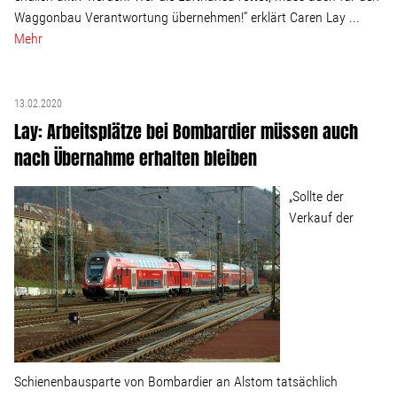
Linke Zukunftsdebatte
Waggonbau Verantwortung übernehmen!“ erklärt Caren Lay ...
Mehr
Sonstiges
Wahlkreis
13.02.2020
Lay: Arbeitsplätze bei Bombardier müssen auch
nach Übernahme erhalten bleiben
Pressemitteilungen
„Sollte der
Presse
Verkauf der
Pressebilder
Service
Schienenbausparte von Bombardier an Alstom tatsächlich
Termine