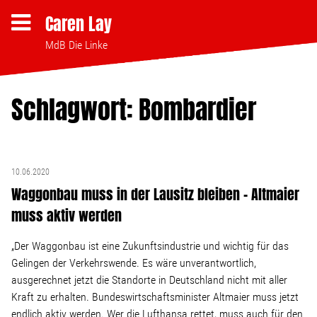
Caren Lay
MdB Die Linke
Schlagwort: Bombardier
Themen
Bezahlbares Wohnen
10.06.2020
Waggonbau muss in der Lausitz bleiben – Altmaier
Clubsterben stoppen
muss aktiv werden
Strukturwandel
„Der Waggonbau ist eine Zukunftsindustrie und wichtig für das
Gelingen der Verkehrswende. Es wäre unverantwortlich,
ausgerechnet jetzt die Standorte in Deutschland nicht mit aller
Bodenpolitik
Kraft zu erhalten. Bundeswirtschaftsminister Altmaier muss jetzt
endlich aktiv werden. Wer die Lufthansa rettet, muss auch für den