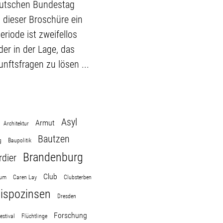
eutschen Bundestag
t dieser Broschüre ein
riode ist zweifellos
der in der Lage, das
nftsfragen zu lösen ...
Asyl
Armut
Architektur
Bautzen
g
Baupolitik
Brandenburg
dier
Club
aum
Caren Lay
Clubsterben
ispozinsen
Dresden
Forschung
estival
Flüchtlinge