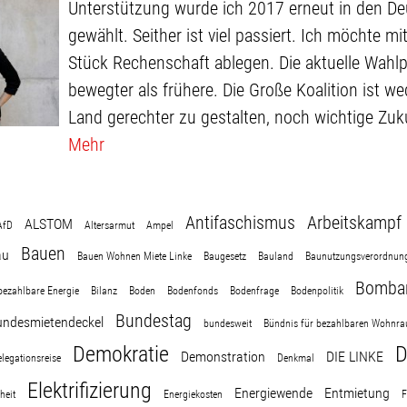
Unterstützung wurde ich 2017 erneut in den D
gewählt. Seither ist viel passiert. Ich möchte mi
Stück Rechenschaft ablegen. Die aktuelle Wahlpe
bewegter als frühere. Die Große Koalition ist we
Land gerechter zu gestalten, noch wichtige Zuku
Mehr
Antifaschismus
Arbeitskampf
ALSTOM
AfD
Altersarmut
Ampel
Bauen
au
Bauen Wohnen Miete Linke
Baugesetz
Bauland
Baunutzungsverordnun
Bombar
bezahlbare Energie
Bilanz
Boden
Bodenfonds
Bodenfrage
Bodenpolitik
Bundestag
ndesmietendeckel
bundesweit
Bündnis für bezahlbaren Wohnr
Demokratie
D
Demonstration
DIE LINKE
legationsreise
Denkmal
Elektrifizierung
Energiewende
Entmietung
heit
Energiekosten
F