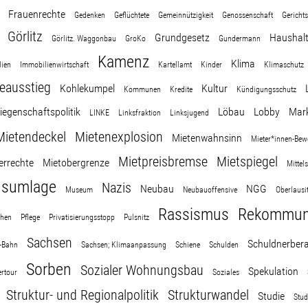
Frauenrechte
Gedenken
Geflüchtete
Gemeinnützigkeit
Genossenschaft
Gerichts
Görlitz
Grundgesetz
Haushal
Görlitz. Waggonbau
GroKo
Gundermann
Kamenz
Klima
ien
Immobilienwirtschaft
Kartellamt
Kinder
Klimaschutz
eausstieg
Kohlekumpel
Kultur
Kommunen
Kredite
Kündigungsschutz
iegenschaftspolitik
Löbau
Lobby
Mar
LINKE
Linksfraktion
Linksjugend
Mietendeckel
Mietenexplosion
Mietenwahnsinn
Mieter*innen-Be
Mietpreisbremse
Mietspiegel
errechte
Mietobergrenze
Mittel
gsumlage
Nazis
Neubau
NGG
Museum
Neubauoffensive
Oberlausi
Rassismus
Rekommuna
chen
Pflege
Privatisierungsstopp
Pulsnitz
Sachsen
Schuldnerber
-Bahn
Sachsen; Klimaanpassung
Schiene
Schulden
Sorben
Sozialer Wohnungsbau
Spekulation
rtour
Soziales
Struktur- und Regionalpolitik
Strukturwandel
Studie
Stud