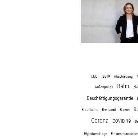
1.Mai
2019
Abschiebung
Bahn
B
Außenpolitik
Beschäftigungsgarantie
Bu
Braunkohle
Breitband
Brezan
Corona
COVID-19
De
Eigentumsfrage
Einkommenssicher