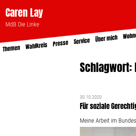
Caren Lay
MdB Die Linke
Wohn
Über mich
Service
Presse
Wahlkreis
Themen
Schlagwort: 
30.10.2020
Für soziale Gerechti
Meine Arbeit im Bunde