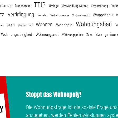
TTIP
rismus
Transparenz
Umlage
Umwandlungsverbot
Veranstaltung
Verb
tz
Verdrängung
Waggonbau
Verkehr
Verkehrswende
Vorkaufsrecht
W
Wohnungsbau
Wohnen
Wohngeld
W
ien
WLAN
Wohnarmut
Wohnungslosigkeit
Wohnungsnot
Zwangsräum
Wohnungspolitik
Zuse
Stoppt das Wohnopoly!
Die Wohnungsfrage ist die soziale Frage unse
anzugehen, werden Fehlentwicklungen syste