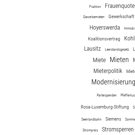
Frauenquote
Fraktion
Gewerkschaft
Gewerbemieten
Hoyerswerda
Immobil
Kohl
Koalitionsvertrag
Lausitz
L
Leerstandsgesetz
Mieten
Miete
Mieterpolitik
Miet
Modernisierun
Parteispenden
Pfefferku
Rosa-Luxemburg-Stiftung
S
Siemens
Seenlandbahn
Somme
Stromsperren
Strompreis