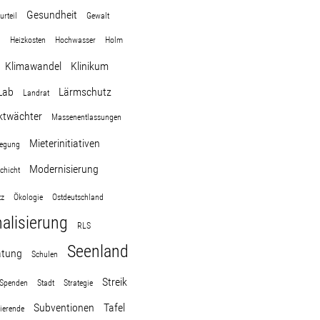
Gesundheit
urteil
Gewalt
t
Heizkosten
Hochwasser
Holm
Klimawandel
Klinikum
Lab
Lärmschutz
Landrat
ktwächter
Massenentlassungen
Mieterinitiativen
wegung
Modernisierung
schicht
tz
Ökologie
Ostdeutschland
lisierung
RLS
Seenland
atung
Schulen
Streik
Spenden
Stadt
Strategie
Subventionen
Tafel
ierende