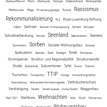
NGG
Neubauoffensive
Oberlausitz
Ökologie
Ostdeutschland
Parteispenden
Wohnopoly
Rassismus
Pfefferkuchen
Pflege
Privatisierungsstopp
Pulsnitz
Rekommunalisierung
Das Buch
Rosa-Luxemburg-Stiftung
RLS
Sachsen
S-Bahn
Sachsen; Klimaanpassung
Schiene
Schulden
Leseprobe
Seenland
Schuldnerberatung
Siemens
Schulen
Seenlandbahn
Sorben
Sozialer Wohnungsbau
Sommertour
Soziales
Pressestimmen
Spekulation
Streik
Spenden
Stadt
Strategie
Strompreis
Stromsperren
Struktur- und Regionalpolitik
Strukturwandel
Bestellen
Studie
Subventionen
Tafel
Studierende
Taiwan
Toleranz
TTIP
Tourismus
Transparenz
Umlage
Umwandlungsverbot
Verbraucherschutz
Veranstaltung
Verbraucherinformationsgesetz
Verdrängung
Waggonbau
Verkehr
Verkehrswende
Vorkaufsrecht
Weihnachten
Wahlkreis
Wahl 2021
Wien
WLAN
Wohnarmut
Wohnungsbau