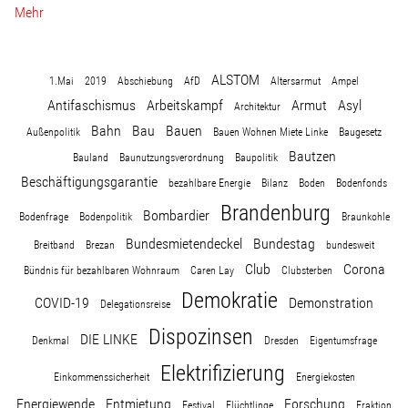
Linke Zukunftsdebatte
Mehr
Sonstiges
ALSTOM
1.Mai
2019
Abschiebung
AfD
Altersarmut
Ampel
Antifaschismus
Arbeitskampf
Armut
Asyl
Wahlkreis
Architektur
Bahn
Bau
Bauen
Außenpolitik
Bauen Wohnen Miete Linke
Baugesetz
Bautzen
Bauland
Baunutzungsverordnung
Baupolitik
Pressemitteilungen
Beschäftigungsgarantie
bezahlbare Energie
Bilanz
Boden
Bodenfonds
Brandenburg
Bombardier
Bodenfrage
Bodenpolitik
Braunkohle
Presse
Bundesmietendeckel
Bundestag
Breitband
Brezan
bundesweit
Club
Corona
Bündnis für bezahlbaren Wohnraum
Caren Lay
Clubsterben
Pressebilder
Demokratie
COVID-19
Demonstration
Delegationsreise
Dispozinsen
Service
DIE LINKE
Denkmal
Dresden
Eigentumsfrage
Elektrifizierung
Einkommenssicherheit
Energiekosten
Termine
Energiewende
Entmietung
Forschung
Festival
Flüchtlinge
Fraktion