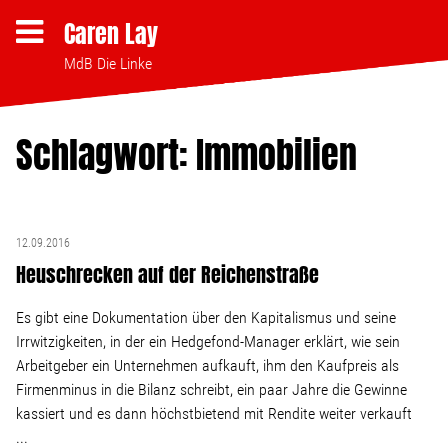
Caren Lay
MdB Die Linke
Schlagwort: Immobilien
Themen
Bezahlbares Wohnen
12.09.2016
Heuschrecken auf der Reichenstraße
Clubsterben stoppen
Es gibt eine Dokumentation über den Kapitalismus und seine
Strukturwandel
Irrwitzigkeiten, in der ein Hedgefond-Manager erklärt, wie sein
Arbeitgeber ein Unternehmen aufkauft, ihm den Kaufpreis als
Firmenminus in die Bilanz schreibt, ein paar Jahre die Gewinne
Bodenpolitik
kassiert und es dann höchstbietend mit Rendite weiter verkauft
...