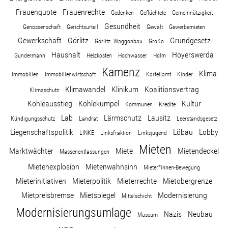
Frauenquote
Frauenrechte
Gedenken
Geflüchtete
Gemeinnützigkeit
Stellenangebot
Gesundheit
Genossenschaft
Gerichtsurteil
Gewalt
Gewerbemieten
Gewerkschaft
Görlitz
Grundgesetz
Görlitz. Waggonbau
GroKo
Kontakt
Haushalt
Hoyerswerda
Gundermann
Heizkosten
Hochwasser
Holm
Kamenz
Klima
Immobilien
Immobilienwirtschaft
Kartellamt
Kinder
Team
Klimawandel
Klinikum
Koalitionsvertrag
Klimaschutz
Kohleausstieg
Kohlekumpel
Kultur
Kommunen
Kredite
Transparenz
Lab
Lärmschutz
Lausitz
Kündigungsschutz
Landrat
Leerstandsgesetz
Liegenschaftspolitik
Löbau
Lobby
LINKE
Linksfraktion
Linksjugend
Mediathek
Mieten
Marktwächter
Miete
Mietendeckel
Massenentlassungen
Mietenexplosion
Mietenwahnsinn
Über mich
Mieter*innen-Bewegung
Mieterinitiativen
Mieterpolitik
Mieterrechte
Mietobergrenze
Mietpreisbremse
Mietspiegel
Modernisierung
Mittelschicht
Lebenslauf
Modernisierungsumlage
Nazis
Neubau
Museum