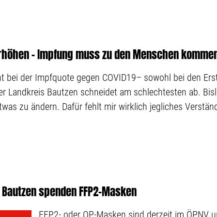
erhöhen - Impfung muss zu den Menschen komme
cht bei der Impfquote gegen COVID19– sowohl bei den Erst
r Landkreis Bautzen schneidet am schlechtesten ab. Bisla
etwas zu ändern. Dafür fehlt mir wirklich jegliches Verständ
d Bautzen spenden FFP2-Masken
„FFP2- oder OP-Masken sind derzeit im ÖPNV u