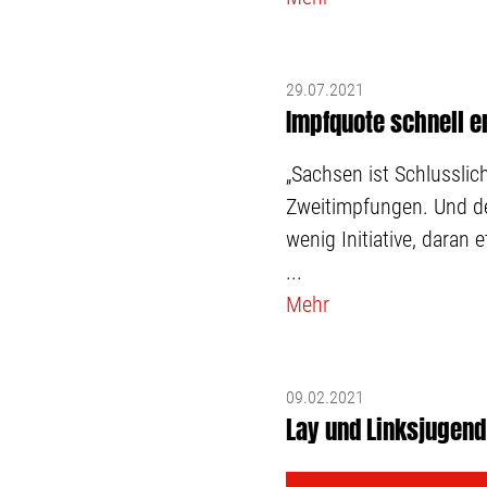
29.07.2021
Impfquote schnell 
„Sachsen ist Schlussli
Zweitimpfungen. Und de
wenig Initiative, daran 
...
Mehr
09.02.2021
Lay und Linksjugen