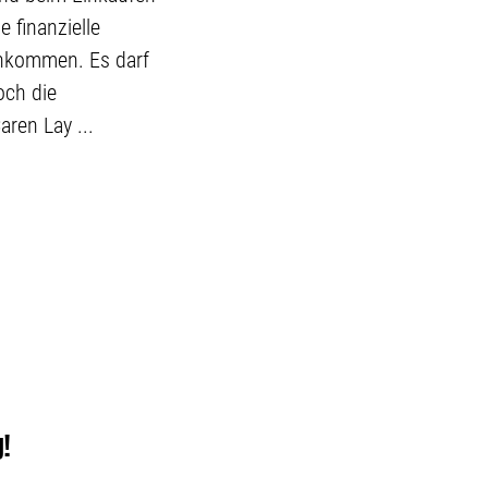
e finanzielle
inkommen. Es darf
och die
aren Lay ...
!