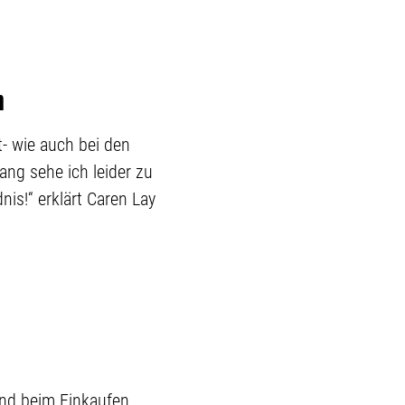
n
- wie auch bei den
ng sehe ich leider zu
nis!“ erklärt Caren Lay
nd beim Einkaufen