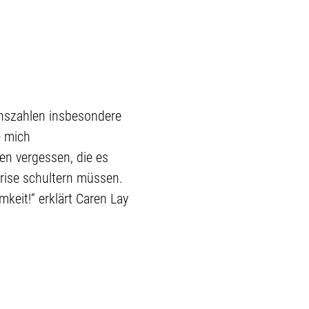
onszahlen insbesondere
e mich
gen vergessen, die es
rise schultern müssen.
keit!“ erklärt Caren Lay