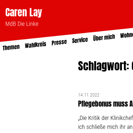
Caren Lay
MdB Die Linke
Wohn
Über mich
Service
Presse
Wahlkreis
Themen
Schlagwort:
14.11.2022
Pflegebonus muss A
„Die Kritik der Klinikc
ich schließe mich ihr an