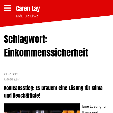
Caren Lay
MdB Die Linke
Schlagwort:
Themen
Einkommenssicherheit
Bezahlbares Wohnen
Clubsterben stoppen
01.02.2019
Caren Lay
Strukturwandel
Kohleausstieg: Es braucht eine Lösung für Klima
und Beschäftigte!
Bodenpolitik
Eine Lösung für
Klima und