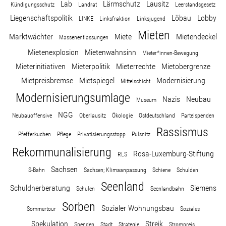
Lab
Lärmschutz
Lausitz
Wohnopoly
Kündigungsschutz
Landrat
Leerstandsgesetz
Liegenschaftspolitik
Löbau
Lobby
LINKE
Linksfraktion
Linksjugend
Mieten
Marktwächter
Miete
Mietendeckel
Massenentlassungen
Das Buch
Mietenexplosion
Mietenwahnsinn
Mieter*innen-Bewegung
Mieterinitiativen
Mieterpolitik
Mieterrechte
Mietobergrenze
Leseprobe
Mietpreisbremse
Mietspiegel
Modernisierung
Mittelschicht
Modernisierungsumlage
Pressestimmen
Nazis
Neubau
Museum
NGG
Neubauoffensive
Oberlausitz
Ökologie
Ostdeutschland
Parteispenden
Bestellen
Rassismus
Pfefferkuchen
Pflege
Privatisierungsstopp
Pulsnitz
Rekommunalisierung
Rosa-Luxemburg-Stiftung
RLS
Sachsen
S-Bahn
Sachsen; Klimaanpassung
Schiene
Schulden
Seenland
Schuldnerberatung
Siemens
Schulen
Seenlandbahn
Sorben
Sozialer Wohnungsbau
Sommertour
Soziales
Spekulation
Streik
Spenden
Stadt
Strategie
Strompreis