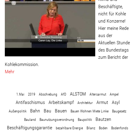
Linke Zukunftsdebatte
Beschäftigte,
nicht für Kohle
Sonstiges
und Konzerne!
Hier meine Rede
Wahlkreis
aus der
Aktuellen Stunde
des Bundestags
Pressemitteilungen
zum Bericht der
Kohlekommission.
Mehr
Presse
ALSTOM
Pressebilder
1.Mai
2019
Abschiebung
AfD
Altersarmut
Ampel
Antifaschismus
Arbeitskampf
Armut
Asyl
Architektur
Bahn
Bau
Bauen
Service
Außenpolitik
Bauen Wohnen Miete Linke
Baugesetz
Bautzen
Bauland
Baunutzungsverordnung
Baupolitik
Beschäftigungsgarantie
bezahlbare Energie
Bilanz
Boden
Bodenfonds
Termine