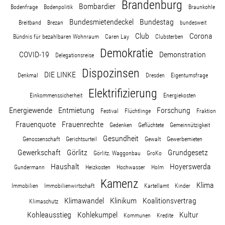
Brandenburg
Bombardier
Bodenfrage
Bodenpolitik
Braunkohle
Bundesmietendeckel
Bundestag
Breitband
Brezan
bundesweit
Stellenangebot
Club
Corona
Bündnis für bezahlbaren Wohnraum
Caren Lay
Clubsterben
Demokratie
Kontakt
COVID-19
Demonstration
Delegationsreise
Dispozinsen
DIE LINKE
Denkmal
Dresden
Eigentumsfrage
Team
Elektrifizierung
Einkommenssicherheit
Energiekosten
Energiewende
Entmietung
Transparenz
Forschung
Festival
Flüchtlinge
Fraktion
Frauenquote
Frauenrechte
Gedenken
Geflüchtete
Gemeinnützigkeit
Gesundheit
Mediathek
Genossenschaft
Gerichtsurteil
Gewalt
Gewerbemieten
Gewerkschaft
Görlitz
Grundgesetz
Görlitz. Waggonbau
GroKo
Haushalt
Über mich
Hoyerswerda
Gundermann
Heizkosten
Hochwasser
Holm
Kamenz
Klima
Immobilien
Immobilienwirtschaft
Kartellamt
Kinder
Klimawandel
Klinikum
Koalitionsvertrag
Lebenslauf
Klimaschutz
Kohleausstieg
Kohlekumpel
Kultur
Kommunen
Kredite