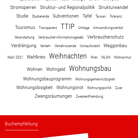
Stromsperren
Struktur- und Regionalpolitik
Strukturwandel
Studie
Subventionen
Tafel
Studierende
Taiwan
Toleranz
TTIP
Tourismus
Transparenz
Umlage
Umwandlungsverbot
Verbraucherschutz
Veranstaltung
Verbraucherinformationsgesetz
Verdrängung
Waggonbau
Verkehr
Verkehrswende
Vorkaufsrecht
Weihnachten
Wahlkreis
Wahl 2021
Wien
WLAN
Wohnarmut
Wohnungsbau
Wohnen
Wohngeld
Wohnungsbauprogramm
Wohnungsgemeinnützigkeit
Wohnungslosigkeit
Wohnungsnot
Wohnungspolitik
Zuse
Zwangsräumungen
Zweckentfremdung
Buchempfehlung: