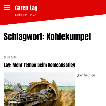
Caren Lay
MdB Die Linke
Schlagwort: Kohlekumpel
Themen
Bezahlbares Wohnen
29.01.2020
Lay: Mehr Tempo beim Kohleausstieg
Clubsterben stoppen
„Der heutige
Strukturwandel
Bodenpolitik