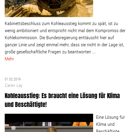
Linke Zukunftsdebatte
Sonstiges
Kabinettsbeschluss zum Kohleausstieg kommt zu spät, ist zu
wenig ambitioniert und entspricht nicht mal dem Kompromiss der
Wahlkreis
Kohlekommission. Die Bundesregierung enttäuscht hier auf
ganzer Linie und zeigt einmal mehr, dass sie nicht in der Lage ist,
große gesellschaftliche Fragen zu beantworten ...
Pressemitteilungen
Mehr
Presse
01.02.2019
Caren Lay
Pressebilder
Kohleausstieg: Es braucht eine Lösung für Klima
und Beschäftigte!
Service
Eine Lösung für
Klima und
Termine
Beschäftigte,