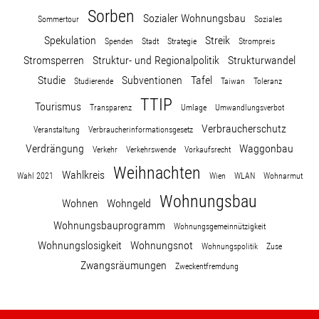
Sorben
Sozialer Wohnungsbau
Sommertour
Soziales
Spekulation
Streik
Spenden
Stadt
Strategie
Strompreis
Stromsperren
Struktur- und Regionalpolitik
Strukturwandel
Studie
Subventionen
Tafel
Studierende
Taiwan
Toleranz
TTIP
Tourismus
Transparenz
Umlage
Umwandlungsverbot
Verbraucherschutz
Veranstaltung
Verbraucherinformationsgesetz
Verdrängung
Waggonbau
Verkehr
Verkehrswende
Vorkaufsrecht
Weihnachten
Wahlkreis
Wahl 2021
Wien
WLAN
Wohnarmut
Wohnungsbau
Wohnen
Wohngeld
Wohnungsbauprogramm
Wohnungsgemeinnützigkeit
Wohnungslosigkeit
Wohnungsnot
Wohnungspolitik
Zuse
Zwangsräumungen
Zweckentfremdung