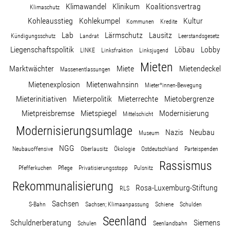
Klimawandel
Klinikum
Koalitionsvertrag
Klimaschutz
Kohleausstieg
Kohlekumpel
Kultur
Kommunen
Kredite
Lab
Lärmschutz
Lausitz
Kündigungsschutz
Landrat
Leerstandsgesetz
Liegenschaftspolitik
Löbau
Lobby
LINKE
Linksfraktion
Linksjugend
Mieten
Marktwächter
Miete
Mietendeckel
Massenentlassungen
Mietenexplosion
Mietenwahnsinn
Mieter*innen-Bewegung
Mieterinitiativen
Mieterpolitik
Mieterrechte
Mietobergrenze
Mietpreisbremse
Mietspiegel
Modernisierung
Mittelschicht
Modernisierungsumlage
Nazis
Neubau
Museum
NGG
Neubauoffensive
Oberlausitz
Ökologie
Ostdeutschland
Parteispenden
Rassismus
Pfefferkuchen
Pflege
Privatisierungsstopp
Pulsnitz
Rekommunalisierung
Rosa-Luxemburg-Stiftung
RLS
Sachsen
S-Bahn
Sachsen; Klimaanpassung
Schiene
Schulden
Seenland
Schuldnerberatung
Siemens
Schulen
Seenlandbahn