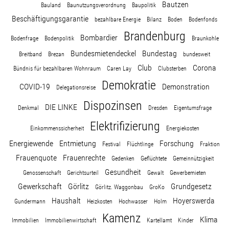
Bautzen
Bauland
Baunutzungsverordnung
Baupolitik
Beschäftigungsgarantie
bezahlbare Energie
Bilanz
Boden
Bodenfonds
Brandenburg
Bombardier
Bodenfrage
Bodenpolitik
Braunkohle
Bundesmietendeckel
Bundestag
Breitband
Brezan
bundesweit
Club
Corona
Bündnis für bezahlbaren Wohnraum
Caren Lay
Clubsterben
Demokratie
COVID-19
Demonstration
Delegationsreise
Dispozinsen
DIE LINKE
Denkmal
Dresden
Eigentumsfrage
Elektrifizierung
Einkommenssicherheit
Energiekosten
Energiewende
Entmietung
Forschung
Festival
Flüchtlinge
Fraktion
Frauenquote
Frauenrechte
Gedenken
Geflüchtete
Gemeinnützigkeit
Gesundheit
Genossenschaft
Gerichtsurteil
Gewalt
Gewerbemieten
Gewerkschaft
Görlitz
Grundgesetz
Görlitz. Waggonbau
GroKo
Haushalt
Hoyerswerda
Gundermann
Heizkosten
Hochwasser
Holm
Kamenz
Klima
Immobilien
Immobilienwirtschaft
Kartellamt
Kinder