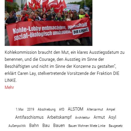
Wohnopoly
Das Buch
Leseprobe
Kohlekommission braucht den Mut, ein klares Ausstiegsdatum zu
Pressestimmen
benennen, und die Courage, den Ausstieg im Sinne der
Beschäftigten und nicht im Sinne der Konzerne zu gestalten“,
erklärt Caren Lay, stellvertretende Vorsitzende der Fraktion DIE
Bestellen
LINKE.
Mehr
ALSTOM
1.Mai
2019
Abschiebung
AfD
Altersarmut
Ampel
Antifaschismus
Arbeitskampf
Armut
Asyl
Architektur
Bahn
Bau
Bauen
Außenpolitik
Bauen Wohnen Miete Linke
Baugesetz