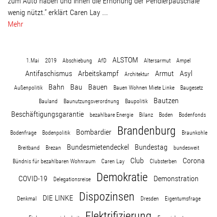
zum Auto haben und ihnen die Erhöhung der Pendlerpauschale
Linke Zukunftsdebatte
wenig nützt.“ erklärt Caren Lay ...
Mehr
Sonstiges
Wahlkreis
ALSTOM
1.Mai
2019
Abschiebung
AfD
Altersarmut
Ampel
Antifaschismus
Arbeitskampf
Armut
Asyl
Architektur
Bahn
Bau
Bauen
Außenpolitik
Bauen Wohnen Miete Linke
Baugesetz
Pressemitteilungen
Bautzen
Bauland
Baunutzungsverordnung
Baupolitik
Beschäftigungsgarantie
bezahlbare Energie
Bilanz
Boden
Bodenfonds
Presse
Brandenburg
Bombardier
Bodenfrage
Bodenpolitik
Braunkohle
Bundesmietendeckel
Bundestag
Breitband
Brezan
bundesweit
Pressebilder
Club
Corona
Bündnis für bezahlbaren Wohnraum
Caren Lay
Clubsterben
Demokratie
COVID-19
Service
Demonstration
Delegationsreise
Dispozinsen
DIE LINKE
Denkmal
Dresden
Eigentumsfrage
Termine
Elektrifizierung