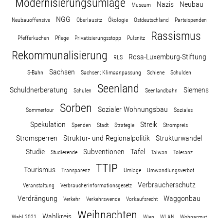
Modernisierungsumlage
Nazis
Neubau
Wohnopoly
Museum
NGG
Neubauoffensive
Oberlausitz
Ökologie
Ostdeutschland
Parteispenden
Rassismus
Pfefferkuchen
Pflege
Privatisierungsstopp
Das Buch
Pulsnitz
Rekommunalisierung
Rosa-Luxemburg-Stiftung
RLS
Leseprobe
Sachsen
S-Bahn
Sachsen; Klimaanpassung
Schiene
Schulden
Seenland
Schuldnerberatung
Siemens
Schulen
Seenlandbahn
Pressestimmen
Sorben
Sozialer Wohnungsbau
Sommertour
Soziales
Bestellen
Spekulation
Streik
Spenden
Stadt
Strategie
Strompreis
Stromsperren
Struktur- und Regionalpolitik
Strukturwandel
Studie
Subventionen
Tafel
Studierende
Taiwan
Toleranz
TTIP
Tourismus
Transparenz
Umlage
Umwandlungsverbot
Verbraucherschutz
Veranstaltung
Verbraucherinformationsgesetz
Verdrängung
Waggonbau
Verkehr
Verkehrswende
Vorkaufsrecht
Weihnachten
Wahlkreis
Wahl 2021
Wien
WLAN
Wohnarmut