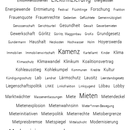
Einkommenssicherheit
Energiekosten
Energiewende
Entmietung
Forschung
Festival
Flüchtlinge
Fraktion
Stellenangebot
Frauenquote
Frauenrechte
Gedenken
Geflüchtete
Gemeinnützigkeit
Gesundheit
Genossenschaft
Gerichtsurteil
Gewalt
Gewerbemieten
Kontakt
Gewerkschaft
Görlitz
Grundgesetz
Görlitz. Waggonbau
GroKo
Haushalt
Hoyerswerda
Gundermann
Heizkosten
Hochwasser
Holm
Team
Kamenz
Klima
Immobilien
Immobilienwirtschaft
Kartellamt
Kinder
Klimawandel
Klinikum
Koalitionsvertrag
Klimaschutz
Transparenz
Kohleausstieg
Kohlekumpel
Kultur
Kommunen
Kredite
Lab
Lärmschutz
Lausitz
Kündigungsschutz
Landrat
Leerstandsgesetz
Mediathek
Liegenschaftspolitik
Löbau
Lobby
LINKE
Linksfraktion
Linksjugend
Mieten
Über mich
Marktwächter
Miete
Mietendeckel
Massenentlassungen
Mietenexplosion
Mietenwahnsinn
Mieter*innen-Bewegung
Mieterinitiativen
Mieterpolitik
Mieterrechte
Mietobergrenze
Lebenslauf
Mietpreisbremse
Mietspiegel
Modernisierung
Mittelschicht