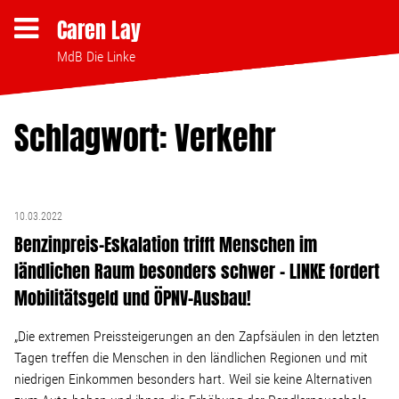
Caren Lay
MdB Die Linke
Schlagwort: Verkehr
Themen
Bezahlbares Wohnen
10.03.2022
Benzinpreis-Eskalation trifft Menschen im
Clubsterben stoppen
ländlichen Raum besonders schwer – LINKE fordert
Mobilitätsgeld und ÖPNV-Ausbau!
Strukturwandel
„Die extremen Preissteigerungen an den Zapfsäulen in den letzten
Bodenpolitik
Tagen treffen die Menschen in den ländlichen Regionen und mit
niedrigen Einkommen besonders hart. Weil sie keine Alternativen