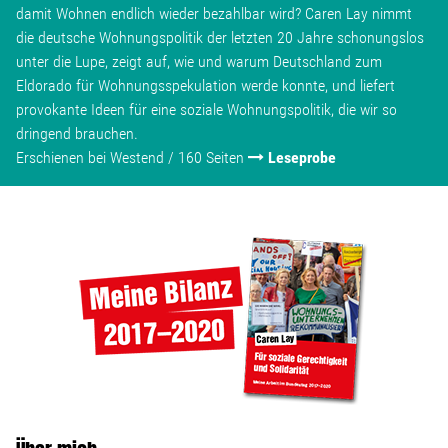
damit Wohnen endlich wieder bezahlbar wird? Caren Lay nimmt
die deutsche Wohnungspolitik der letzten 20 Jahre schonungslos
unter die Lupe, zeigt auf, wie und warum Deutschland zum
Eldorado für Wohnungsspekulation werde konnte, und liefert
provokante Ideen für eine soziale Wohnungspolitik, die wir so
dringend brauchen.
Erschienen bei Westend / 160 Seiten
Leseprobe