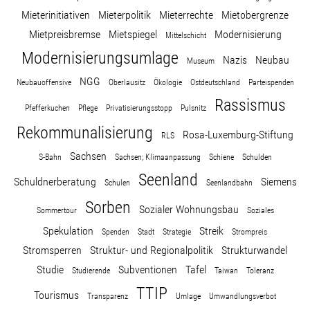
Mieterinitiativen
Mieterpolitik
Mieterrechte
Mietobergrenze
Mietpreisbremse
Mietspiegel
Modernisierung
Mittelschicht
Modernisierungsumlage
Nazis
Neubau
Museum
NGG
Neubauoffensive
Oberlausitz
Ökologie
Ostdeutschland
Parteispenden
Rassismus
Pfefferkuchen
Pflege
Privatisierungsstopp
Pulsnitz
Rekommunalisierung
Rosa-Luxemburg-Stiftung
RLS
Sachsen
S-Bahn
Sachsen; Klimaanpassung
Schiene
Schulden
Seenland
Schuldnerberatung
Siemens
Schulen
Seenlandbahn
Sorben
Sozialer Wohnungsbau
Sommertour
Soziales
Spekulation
Streik
Spenden
Stadt
Strategie
Strompreis
Stromsperren
Struktur- und Regionalpolitik
Strukturwandel
Studie
Subventionen
Tafel
Studierende
Taiwan
Toleranz
TTIP
Tourismus
Transparenz
Umlage
Umwandlungsverbot