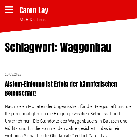
Caren Lay
MdB Die Linke
Schlagwort: Waggonbau
Themen
Bezahlbares Wohnen
20.03.2023
Alstom-Einigung ist Erfolg der kämpferischen
Clubsterben stoppen
Belegschaft!
Strukturwandel
Nach vielen Monaten der Ungewissheit für die Belegschaft und die
Region ermutigt mich die Einigung zwischen Betriebsrat und
Unternehmen. Die Standorte des Waggonbauers in Bautzen und
Bodenpolitik
Görlitz sind für die kommenden Jahre gesichert – das ist ein
wichtiges Signal für die Oberlausitz!“ erklärt Caren Lay ...