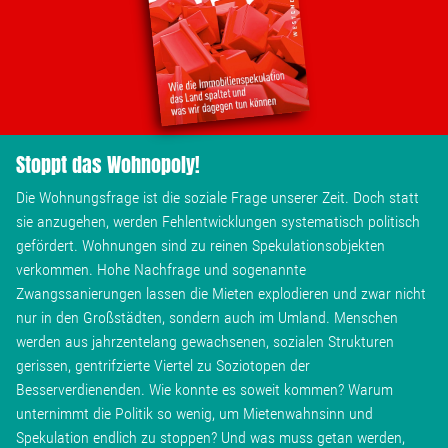
Stoppt das Wohnopoly!
Die Wohnungsfrage ist die soziale Frage unserer Zeit. Doch statt
sie anzugehen, werden Fehlentwicklungen systematisch politisch
gefördert. Wohnungen sind zu reinen Spekulationsobjekten
verkommen. Hohe Nachfrage und sogenannte
Zwangssanierungen lassen die Mieten explodieren und zwar nicht
nur in den Großstädten, sondern auch im Umland. Menschen
werden aus jahrzentelang gewachsenen, sozialen Strukturen
gerissen, gentrifzierte Viertel zu Soziotopen der
Besserverdienenden. Wie konnte es soweit kommen? Warum
unternimmt die Politik so wenig, um Mietenwahnsinn und
Spekulation endlich zu stoppen? Und was muss getan werden,