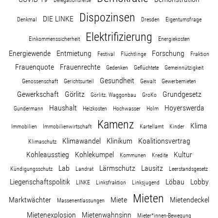
Delegationsreise
Dispozinsen
DIE LINKE
Denkmal
Dresden
Eigentumsfrage
Elektrifizierung
Einkommenssicherheit
Energiekosten
Energiewende
Entmietung
Forschung
Festival
Flüchtlinge
Fraktion
Frauenquote
Frauenrechte
Gedenken
Geflüchtete
Gemeinnützigkeit
Gesundheit
Genossenschaft
Gerichtsurteil
Gewalt
Gewerbemieten
Gewerkschaft
Görlitz
Grundgesetz
Görlitz. Waggonbau
GroKo
Haushalt
Hoyerswerda
Gundermann
Heizkosten
Hochwasser
Holm
Kamenz
Klima
Immobilien
Immobilienwirtschaft
Kartellamt
Kinder
Klimawandel
Klinikum
Koalitionsvertrag
Klimaschutz
Kohleausstieg
Kohlekumpel
Kultur
Kommunen
Kredite
Lab
Lärmschutz
Lausitz
Kündigungsschutz
Landrat
Leerstandsgesetz
Liegenschaftspolitik
Löbau
Lobby
LINKE
Linksfraktion
Linksjugend
Mieten
Marktwächter
Miete
Mietendeckel
Massenentlassungen
Mietenexplosion
Mietenwahnsinn
Mieter*innen-Bewegung