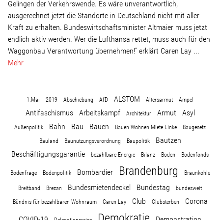
Gelingen der Verkehrswende. Es wäre unverantwortlich,
Wohnopoly
ausgerechnet jetzt die Standorte in Deutschland nicht mit aller
Kraft zu erhalten. Bundeswirtschaftsminister Altmaier muss jetzt
endlich aktiv werden. Wer die Lufthansa rettet, muss auch für den
Das Buch
Waggonbau Verantwortung übernehmen!“ erklärt Caren Lay ...
Mehr
Leseprobe
Pressestimmen
ALSTOM
1.Mai
2019
Abschiebung
AfD
Altersarmut
Ampel
Antifaschismus
Arbeitskampf
Armut
Asyl
Architektur
Bestellen
Bahn
Bau
Bauen
Außenpolitik
Bauen Wohnen Miete Linke
Baugesetz
Bautzen
Bauland
Baunutzungsverordnung
Baupolitik
Beschäftigungsgarantie
bezahlbare Energie
Bilanz
Boden
Bodenfonds
Brandenburg
Bombardier
Bodenfrage
Bodenpolitik
Braunkohle
Bundesmietendeckel
Bundestag
Breitband
Brezan
bundesweit
Club
Corona
Bündnis für bezahlbaren Wohnraum
Caren Lay
Clubsterben
Demokratie
COVID-19
Demonstration