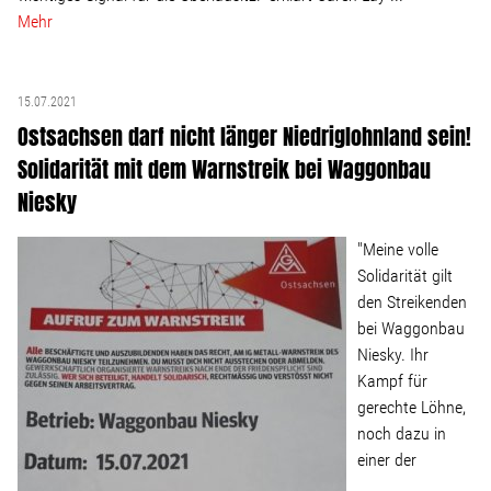
Linke Zukunftsdebatte
Mehr
Sonstiges
15.07.2021
Wahlkreis
Ostsachsen darf nicht länger Niedriglohnland sein!
Solidarität mit dem Warnstreik bei Waggonbau
Niesky
Pressemitteilungen
"Meine volle
Presse
Solidarität gilt
den Streikenden
bei Waggonbau
Pressebilder
Niesky. Ihr
Kampf für
Service
gerechte Löhne,
noch dazu in
einer der
Termine