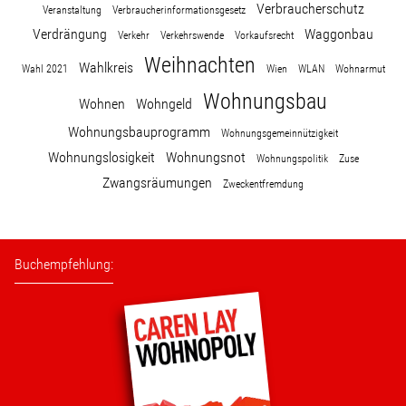
Verbraucherschutz
Veranstaltung
Verbraucherinformationsgesetz
Verdrängung
Waggonbau
Verkehr
Verkehrswende
Vorkaufsrecht
Weihnachten
Wahlkreis
Wahl 2021
Wien
WLAN
Wohnarmut
Wohnungsbau
Wohnen
Wohngeld
Wohnungsbauprogramm
Wohnungsgemeinnützigkeit
Wohnungslosigkeit
Wohnungsnot
Wohnungspolitik
Zuse
Zwangsräumungen
Zweckentfremdung
Buchempfehlung: