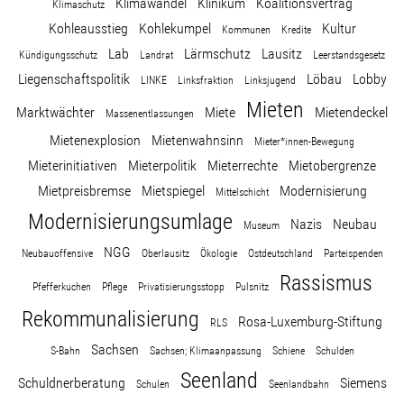
Klimawandel
Klinikum
Koalitionsvertrag
Klimaschutz
Kohleausstieg
Kohlekumpel
Kultur
Kommunen
Kredite
Lab
Lärmschutz
Lausitz
Kündigungsschutz
Landrat
Leerstandsgesetz
Liegenschaftspolitik
Löbau
Lobby
LINKE
Linksfraktion
Linksjugend
Mieten
Marktwächter
Miete
Mietendeckel
Massenentlassungen
Mietenexplosion
Mietenwahnsinn
Mieter*innen-Bewegung
Mieterinitiativen
Mieterpolitik
Mieterrechte
Mietobergrenze
Mietpreisbremse
Mietspiegel
Modernisierung
Mittelschicht
Modernisierungsumlage
Nazis
Neubau
Museum
NGG
Neubauoffensive
Oberlausitz
Ökologie
Ostdeutschland
Parteispenden
Rassismus
Pfefferkuchen
Pflege
Privatisierungsstopp
Pulsnitz
Rekommunalisierung
Rosa-Luxemburg-Stiftung
RLS
Sachsen
S-Bahn
Sachsen; Klimaanpassung
Schiene
Schulden
Seenland
Schuldnerberatung
Siemens
Schulen
Seenlandbahn