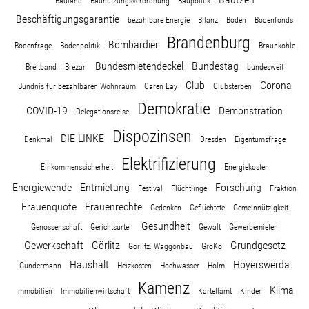
Bauland
Baunutzungsverordnung
Baupolitik
Wohnopoly
Beschäftigungsgarantie
bezahlbare Energie
Bilanz
Boden
Bodenfonds
Brandenburg
Bombardier
Bodenfrage
Bodenpolitik
Braunkohle
Das Buch
Bundesmietendeckel
Bundestag
Breitband
Brezan
bundesweit
Club
Corona
Bündnis für bezahlbaren Wohnraum
Caren Lay
Clubsterben
Leseprobe
Demokratie
COVID-19
Demonstration
Delegationsreise
Dispozinsen
Pressestimmen
DIE LINKE
Denkmal
Dresden
Eigentumsfrage
Elektrifizierung
Einkommenssicherheit
Energiekosten
Bestellen
Energiewende
Entmietung
Forschung
Festival
Flüchtlinge
Fraktion
Frauenquote
Frauenrechte
Gedenken
Geflüchtete
Gemeinnützigkeit
Gesundheit
Genossenschaft
Gerichtsurteil
Gewalt
Gewerbemieten
Gewerkschaft
Görlitz
Grundgesetz
Görlitz. Waggonbau
GroKo
Haushalt
Hoyerswerda
Gundermann
Heizkosten
Hochwasser
Holm
Kamenz
Klima
Immobilien
Immobilienwirtschaft
Kartellamt
Kinder