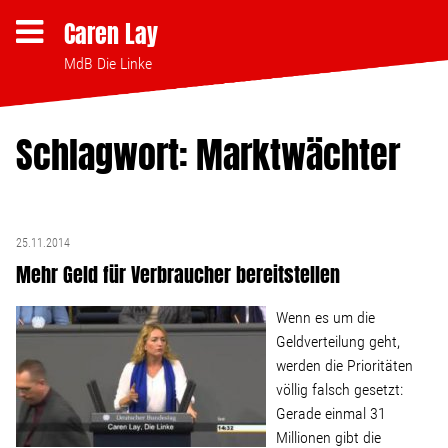
Caren Lay
MdB Die Linke
Schlagwort: Marktwächter
Themen
Bezahlbares Wohnen
25.11.2014
Mehr Geld für Verbraucher bereitstellen
Clubsterben stoppen
Wenn es um die
Strukturwandel
Geldverteilung geht,
werden die Prioritäten
völlig falsch gesetzt:
Bodenpolitik
Gerade einmal 31
Millionen gibt die