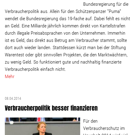
Linke Zukunftsdebatte
Bundesregierung für die
Verbraucherpolitik aus. Allein für den Schützenpanzer "Puma"
wendet die Bundesregierung das 19-fache auf. Dabei fehlt es nicht
Sonstiges
an Geld. Eine Milliarde jährlich kommen direkt von Kartellstrafen
durch illegale Preisabsprachen von den Unternehmen. Immerhin
Wahlkreis
ist es Geld, das direkt aus Betrug am Verbraucher stammt, sollte
dort auch wieder landen. Stattdessen kürzt man bei der Stiftung
Warentest oder gibt sinnvollen Projekten, die den Marktwächtern,
Pressemitteilungen
zu wenig Geld. So funktioniert gute und nachhaltig finanzierte
Verbraucherpolitik einfach nicht.
Presse
Mehr
Pressebilder
08.04.2014
Verbraucherpolitik besser finanzieren
Service
Für den
Verbraucherschutz im
Termine