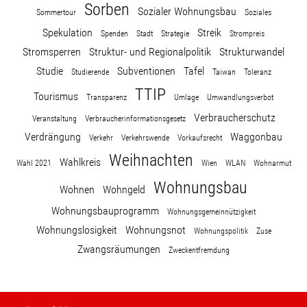
Sorben
Sozialer Wohnungsbau
Sommertour
Soziales
Spekulation
Streik
Spenden
Stadt
Strategie
Strompreis
Stromsperren
Struktur- und Regionalpolitik
Strukturwandel
Studie
Subventionen
Tafel
Studierende
Taiwan
Toleranz
TTIP
Tourismus
Transparenz
Umlage
Umwandlungsverbot
Verbraucherschutz
Veranstaltung
Verbraucherinformationsgesetz
Verdrängung
Waggonbau
Verkehr
Verkehrswende
Vorkaufsrecht
Weihnachten
Wahlkreis
Wahl 2021
Wien
WLAN
Wohnarmut
Wohnungsbau
Wohnen
Wohngeld
Wohnungsbauprogramm
Wohnungsgemeinnützigkeit
Wohnungslosigkeit
Wohnungsnot
Wohnungspolitik
Zuse
Zwangsräumungen
Zweckentfremdung