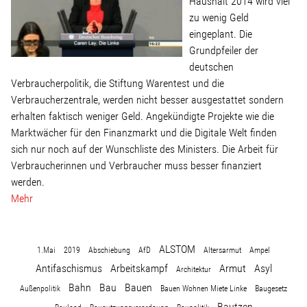
Haushalt 2014 wird viel
zu wenig Geld
Stellenangebot
eingeplant. Die
Grundpfeiler der
deutschen
Kontakt
Verbraucherpolitik, die Stiftung Warentest und die
Verbraucherzentrale, werden nicht besser ausgestattet sondern
Team
erhalten faktisch weniger Geld. Angekündigte Projekte wie die
Marktwächer für den Finanzmarkt und die Digitale Welt finden
sich nur noch auf der Wunschliste des Ministers. Die Arbeit für
Transparenz
Verbraucherinnen und Verbraucher muss besser finanziert
werden.
Mediathek
Mehr
Über mich
ALSTOM
1.Mai
2019
Abschiebung
AfD
Altersarmut
Ampel
Antifaschismus
Arbeitskampf
Armut
Asyl
Architektur
Lebenslauf
Bahn
Bau
Bauen
Außenpolitik
Bauen Wohnen Miete Linke
Baugesetz
Bautzen