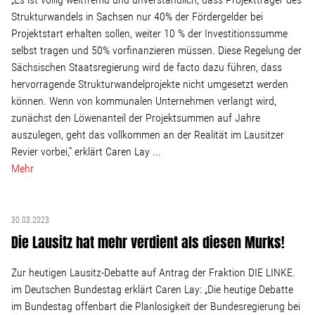
Strukturwandels in Sachsen nur 40% der Fördergelder bei
Projektstart erhalten sollen, weiter 10 % der Investitionssumme
Stellenangebot
selbst tragen und 50% vorfinanzieren müssen. Diese Regelung der
Sächsischen Staatsregierung wird de facto dazu führen, dass
Kontakt
hervorragende Strukturwandelprojekte nicht umgesetzt werden
können. Wenn von kommunalen Unternehmen verlangt wird,
Team
zunächst den Löwenanteil der Projektsummen auf Jahre
auszulegen, geht das vollkommen an der Realität im Lausitzer
Revier vorbei,“ erklärt Caren Lay ...
Transparenz
Mehr
Mediathek
30.03.2023
Über mich
Die Lausitz hat mehr verdient als diesen Murks!
Zur heutigen Lausitz-Debatte auf Antrag der Fraktion DIE LINKE.
Lebenslauf
im Deutschen Bundestag erklärt Caren Lay: „Die heutige Debatte
im Bundestag offenbart die Planlosigkeit der Bundesregierung bei