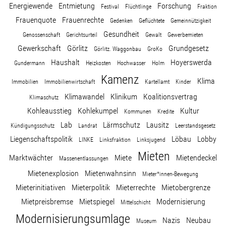
Energiewende
Entmietung
Forschung
Festival
Flüchtlinge
Fraktion
Frauenquote
Frauenrechte
Gedenken
Geflüchtete
Gemeinnützigkeit
Gesundheit
Genossenschaft
Gerichtsurteil
Gewalt
Gewerbemieten
Gewerkschaft
Görlitz
Grundgesetz
Görlitz. Waggonbau
GroKo
Haushalt
Hoyerswerda
Gundermann
Heizkosten
Hochwasser
Holm
Kamenz
Klima
Immobilien
Immobilienwirtschaft
Kartellamt
Kinder
Klimawandel
Klinikum
Koalitionsvertrag
Klimaschutz
Kohleausstieg
Kohlekumpel
Kultur
Kommunen
Kredite
Lab
Lärmschutz
Lausitz
Kündigungsschutz
Landrat
Leerstandsgesetz
Liegenschaftspolitik
Löbau
Lobby
LINKE
Linksfraktion
Linksjugend
Mieten
Marktwächter
Miete
Mietendeckel
Massenentlassungen
Mietenexplosion
Mietenwahnsinn
Mieter*innen-Bewegung
Mieterinitiativen
Mieterpolitik
Mieterrechte
Mietobergrenze
Mietpreisbremse
Mietspiegel
Modernisierung
Mittelschicht
Modernisierungsumlage
Nazis
Neubau
Museum