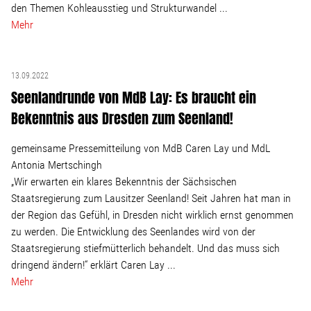
Wohnopoly
den Themen Kohleausstieg und Strukturwandel ...
Mehr
Das Buch
13.09.2022
Seenlandrunde von MdB Lay: Es braucht ein
Leseprobe
Bekenntnis aus Dresden zum Seenland!
Pressestimmen
gemeinsame Pressemitteilung von MdB Caren Lay und MdL
Antonia Mertschingh
Bestellen
„Wir erwarten ein klares Bekenntnis der Sächsischen
Staatsregierung zum Lausitzer Seenland! Seit Jahren hat man in
der Region das Gefühl, in Dresden nicht wirklich ernst genommen
zu werden. Die Entwicklung des Seenlandes wird von der
Staatsregierung stiefmütterlich behandelt. Und das muss sich
dringend ändern!“ erklärt Caren Lay ...
Mehr