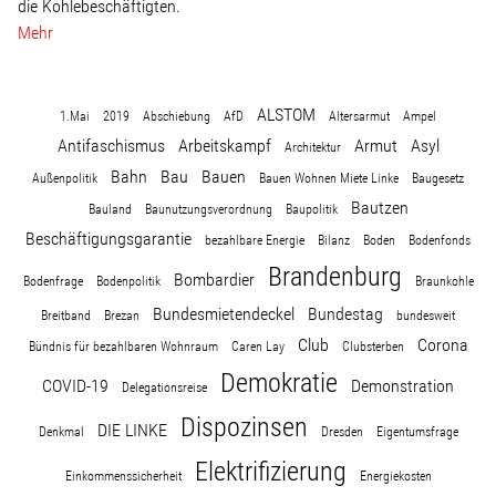
die Kohlebeschäftigten.
Mehr
ALSTOM
1.Mai
2019
Abschiebung
AfD
Altersarmut
Ampel
Antifaschismus
Arbeitskampf
Armut
Asyl
Architektur
Bahn
Bau
Bauen
Außenpolitik
Bauen Wohnen Miete Linke
Baugesetz
Bautzen
Bauland
Baunutzungsverordnung
Baupolitik
Beschäftigungsgarantie
bezahlbare Energie
Bilanz
Boden
Bodenfonds
Brandenburg
Bombardier
Bodenfrage
Bodenpolitik
Braunkohle
Bundesmietendeckel
Bundestag
Breitband
Brezan
bundesweit
Club
Corona
Bündnis für bezahlbaren Wohnraum
Caren Lay
Clubsterben
Demokratie
COVID-19
Demonstration
Delegationsreise
Dispozinsen
DIE LINKE
Denkmal
Dresden
Eigentumsfrage
Elektrifizierung
Einkommenssicherheit
Energiekosten