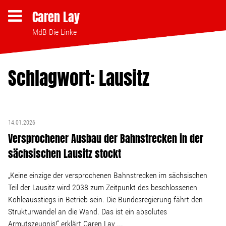
Caren Lay
MdB Die Linke
Schlagwort: Lausitz
Themen
Bezahlbares Wohnen
14.01.2026
Versprochener Ausbau der Bahnstrecken in der
Clubsterben stoppen
sächsischen Lausitz stockt
Strukturwandel
„Keine einzige der versprochenen Bahnstrecken im sächsischen
Teil der Lausitz wird 2038 zum Zeitpunkt des beschlossenen
Kohleausstiegs in Betrieb sein. Die Bundesregierung fährt den
Bodenpolitik
Strukturwandel an die Wand. Das ist ein absolutes
Armutszeugnis!“ erklärt Caren Lay ...