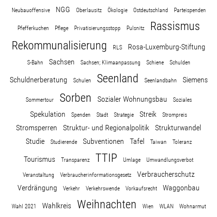
NGG
Neubauoffensive
Oberlausitz
Ökologie
Ostdeutschland
Parteispenden
Rassismus
Pfefferkuchen
Pflege
Privatisierungsstopp
Pulsnitz
Rekommunalisierung
Rosa-Luxemburg-Stiftung
RLS
Sachsen
S-Bahn
Sachsen; Klimaanpassung
Schiene
Schulden
Seenland
Schuldnerberatung
Siemens
Schulen
Seenlandbahn
Sorben
Sozialer Wohnungsbau
Sommertour
Soziales
Spekulation
Streik
Spenden
Stadt
Strategie
Strompreis
Stromsperren
Struktur- und Regionalpolitik
Strukturwandel
Studie
Subventionen
Tafel
Studierende
Taiwan
Toleranz
TTIP
Tourismus
Transparenz
Umlage
Umwandlungsverbot
Verbraucherschutz
Veranstaltung
Verbraucherinformationsgesetz
Verdrängung
Waggonbau
Verkehr
Verkehrswende
Vorkaufsrecht
Weihnachten
Wahlkreis
Wahl 2021
Wien
WLAN
Wohnarmut