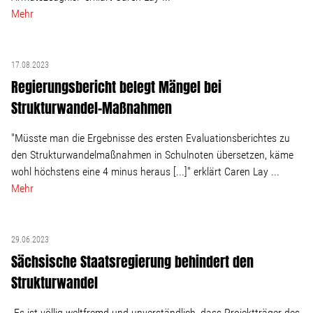
Linke Zukunftsdebatte
Mehr
Sonstiges
17.08.2023
Wahlkreis
Regierungsbericht belegt Mängel bei
Strukturwandel-Maßnahmen
Pressemitteilungen
"Müsste man die Ergebnisse des ersten Evaluationsberichtes zu
den Strukturwandelmaßnahmen in Schulnoten übersetzen, käme
Presse
wohl höchstens eine 4 minus heraus [...]" erklärt Caren Lay ...
Mehr
Pressebilder
29.06.2023
Sächsische Staatsregierung behindert den
Service
Strukturwandel
Termine
„Es ist völlig weltfremd und unverständlich, dass Projektträger des