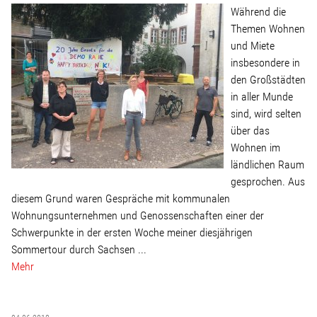
Während die
Themen Wohnen
Stellenangebot
und Miete
insbesondere in
Kontakt
den Großstädten
in aller Munde
sind, wird selten
Team
über das
Wohnen im
Transparenz
ländlichen Raum
gesprochen. Aus
Mediathek
diesem Grund waren Gespräche mit kommunalen
Wohnungsunternehmen und Genossenschaften einer der
Schwerpunkte in der ersten Woche meiner diesjährigen
Über mich
Sommertour durch Sachsen ...
Mehr
Lebenslauf