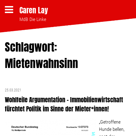
Caren Lay
MdB Die Linke
Schlagwort:
Themen
Mietenwahnsinn
Bezahlbares Wohnen
Clubsterben stoppen
25.03.2021
Wohlfeile Argumentation – Immobilienwirtschaft
Strukturwandel
fürchtet Politik im Sinne der Mieter*innen!
Bodenpolitik
„Getroffene
Hunde bellen,