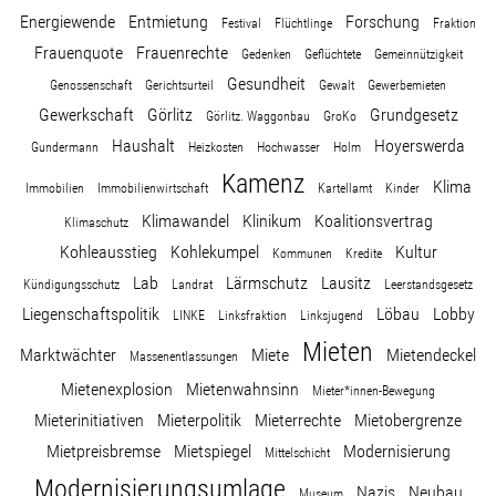
Energiewende
Entmietung
Forschung
Festival
Flüchtlinge
Fraktion
Frauenquote
Frauenrechte
Gedenken
Geflüchtete
Gemeinnützigkeit
Gesundheit
Genossenschaft
Gerichtsurteil
Gewalt
Gewerbemieten
Gewerkschaft
Görlitz
Grundgesetz
Görlitz. Waggonbau
GroKo
Haushalt
Hoyerswerda
Gundermann
Heizkosten
Hochwasser
Holm
Kamenz
Klima
Immobilien
Immobilienwirtschaft
Kartellamt
Kinder
Klimawandel
Klinikum
Koalitionsvertrag
Klimaschutz
Kohleausstieg
Kohlekumpel
Kultur
Kommunen
Kredite
Lab
Lärmschutz
Lausitz
Kündigungsschutz
Landrat
Leerstandsgesetz
Liegenschaftspolitik
Löbau
Lobby
LINKE
Linksfraktion
Linksjugend
Mieten
Marktwächter
Miete
Mietendeckel
Massenentlassungen
Mietenexplosion
Mietenwahnsinn
Mieter*innen-Bewegung
Mieterinitiativen
Mieterpolitik
Mieterrechte
Mietobergrenze
Mietpreisbremse
Mietspiegel
Modernisierung
Mittelschicht
Modernisierungsumlage
Nazis
Neubau
Museum