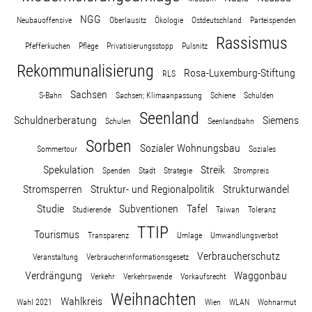
NGG
Neubauoffensive
Oberlausitz
Ökologie
Ostdeutschland
Parteispenden
Rassismus
Pfefferkuchen
Pflege
Privatisierungsstopp
Pulsnitz
Rekommunalisierung
Rosa-Luxemburg-Stiftung
RLS
Sachsen
S-Bahn
Sachsen; Klimaanpassung
Schiene
Schulden
Seenland
Schuldnerberatung
Siemens
Schulen
Seenlandbahn
Sorben
Sozialer Wohnungsbau
Sommertour
Soziales
Spekulation
Streik
Spenden
Stadt
Strategie
Strompreis
Stromsperren
Struktur- und Regionalpolitik
Strukturwandel
Studie
Subventionen
Tafel
Studierende
Taiwan
Toleranz
TTIP
Tourismus
Transparenz
Umlage
Umwandlungsverbot
Verbraucherschutz
Veranstaltung
Verbraucherinformationsgesetz
Verdrängung
Waggonbau
Verkehr
Verkehrswende
Vorkaufsrecht
Weihnachten
Wahlkreis
Wahl 2021
Wien
WLAN
Wohnarmut