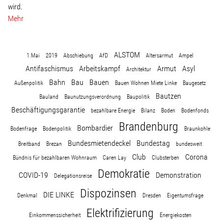
wird.
Mehr
ALSTOM
1.Mai
2019
Abschiebung
AfD
Altersarmut
Ampel
Antifaschismus
Arbeitskampf
Armut
Asyl
Architektur
Bahn
Bau
Bauen
Außenpolitik
Bauen Wohnen Miete Linke
Baugesetz
Bautzen
Bauland
Baunutzungsverordnung
Baupolitik
Beschäftigungsgarantie
bezahlbare Energie
Bilanz
Boden
Bodenfonds
Brandenburg
Bombardier
Bodenfrage
Bodenpolitik
Braunkohle
Bundesmietendeckel
Bundestag
Breitband
Brezan
bundesweit
Club
Corona
Bündnis für bezahlbaren Wohnraum
Caren Lay
Clubsterben
Demokratie
COVID-19
Demonstration
Delegationsreise
Dispozinsen
DIE LINKE
Denkmal
Dresden
Eigentumsfrage
Elektrifizierung
Einkommenssicherheit
Energiekosten