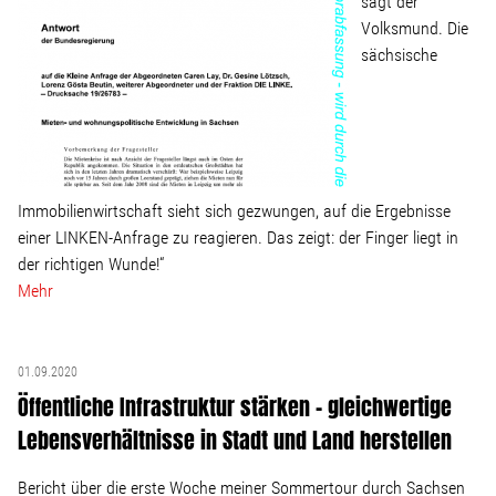
sagt der
Linke Zukunftsdebatte
Volksmund. Die
sächsische
Sonstiges
Wahlkreis
Pressemitteilungen
Immobilienwirtschaft sieht sich gezwungen, auf die Ergebnisse
einer LINKEN-Anfrage zu reagieren. Das zeigt: der Finger liegt in
der richtigen Wunde!“
Presse
Mehr
Pressebilder
01.09.2020
Öffentliche Infrastruktur stärken – gleichwertige
Service
Lebensverhältnisse in Stadt und Land herstellen
Termine
Bericht über die erste Woche meiner Sommertour durch Sachsen