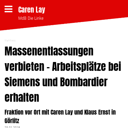
Caren Lay
MdB Die Linke
Wahlkreis
Themen
Massenentlassungen
verbieten – Arbeitsplätze bei
Bezahlbares Wohnen
Siemens und Bombardier
Clubsterben stoppen
erhalten
Strukturwandel
Fraktion vor Ort mit Caren Lay und Klaus Ernst in
Bodenpolitik
Görlitz
25.01.2018