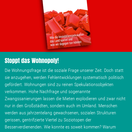
Stoppt das Wohnopoly!
Die Wohnungsfrage ist die soziale Frage unserer Zeit. Doch statt
sie anzugehen, werden Fehlentwicklungen systematisch politisch
gefördert. Wohnungen sind zu reinen Spekulationsobjekten
verkommen. Hohe Nachfrage und sogenannte
Zwangssanierungen lassen die Mieten explodieren und zwar nicht
nur in den Großstädten, sondern auch im Umland. Menschen
werden aus jahrzentelang gewachsenen, sozialen Strukturen
gerissen, gentrifzierte Viertel zu Soziotopen der
Besserverdienenden. Wie konnte es soweit kommen? Warum