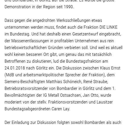
Demonstration in der Region seit 1990.
Stellenangebot
Dass gegen die angedrohten Werksschließungen etwas
unternommen werden muss, findet auch die Fraktion DIE LINKE
Kontakt
im Bundestag. Und hat deshalb einen Gesetzentwurf eingebracht,
der Massenentlassungen in profitablen Unternehmen aus rein
Team
betriebswirtschaftlichen Gründen verbieten soll. Und weil es aktuell
wohl keinen besseren Ort gibt, um genau das mit tatsächlich
Betroffenen zu diskutieren, lud die Bundestagsfraktion am
Transparenz
24.01.2018 nach Görlitz ein. Die Diskussion zwischen Klaus Ernst
(MdB und arbeitsmarktpolitischer Sprecher der Fraktion), dem
Mediathek
Siemens-Beschäftigten Matthias Schöneich, René Straube,
Betriebsratsvorsitzender von Bombardier in Görlitz und dem 1.
Über mich
Bevollmächtigten der IG Metall Ostsachsen, Jan Otto, wurde
moderiert von der stellv. Fraktionsvorsitzenden und Lausitzer
Bundestagsabgeordneten Caren Lay.
Lebenslauf
Der Einladung zur Diskussion folgten sowohl Bombarden als auch