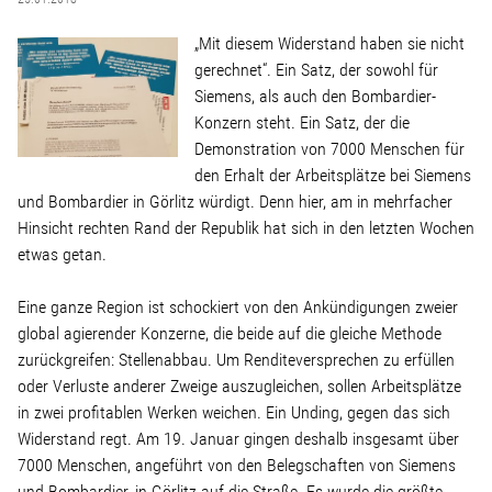
Linke Zukunftsdebatte
„Mit diesem Widerstand haben sie nicht
Sonstiges
gerechnet“. Ein Satz, der sowohl für
Siemens, als auch den Bombardier-
Konzern steht. Ein Satz, der die
Wahlkreis
Demonstration von 7000 Menschen für
den Erhalt der Arbeitsplätze bei Siemens
und Bombardier in Görlitz würdigt. Denn hier, am in mehrfacher
Pressemitteilungen
Hinsicht rechten Rand der Republik hat sich in den letzten Wochen
etwas getan.
Presse
Eine ganze Region ist schockiert von den Ankündigungen zweier
global agierender Konzerne, die beide auf die gleiche Methode
Pressebilder
zurückgreifen: Stellenabbau. Um Renditeversprechen zu erfüllen
oder Verluste anderer Zweige auszugleichen, sollen Arbeitsplätze
Service
in zwei profitablen Werken weichen. Ein Unding, gegen das sich
Widerstand regt. Am 19. Januar gingen deshalb insgesamt über
7000 Menschen, angeführt von den Belegschaften von Siemens
Termine
und Bombardier, in Görlitz auf die Straße. Es wurde die größte