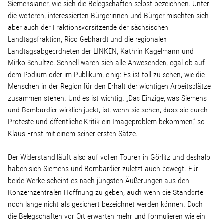
Siemensianer, wie sich die Belegschaften selbst bezeichnen. Unter
Wohnopoly
die weiteren, interessierten Bürgerinnen und Bürger mischten sich
aber auch der Fraktionsvorsitzende der sächsischen
Landtagsfraktion, Rico Gebhardt und die regionalen
Das Buch
Landtagsabgeordneten der LINKEN, Kathrin Kagelmann und
Mirko Schultze. Schnell waren sich alle Anwesenden, egal ob auf
Leseprobe
dem Podium oder im Publikum, einig: Es ist toll zu sehen, wie die
Menschen in der Region für den Erhalt der wichtigen Arbeitsplätze
Pressestimmen
zusammen stehen. Und es ist wichtig. „Das Einzige, was Siemens
und Bombardier wirklich juckt, ist, wenn sie sehen, dass sie durch
Proteste und öffentliche Kritik ein Imageproblem bekommen,“ so
Bestellen
Klaus Ernst mit einem seiner ersten Sätze.
Der Widerstand läuft also auf vollen Touren in Görlitz und deshalb
haben sich Siemens und Bombardier zuletzt auch bewegt. Für
beide Werke scheint es nach jüngsten Äußerungen aus den
Konzernzentralen Hoffnung zu geben, auch wenn die Standorte
noch lange nicht als gesichert bezeichnet werden können. Doch
die Belegschaften vor Ort erwarten mehr und formulieren wie ein