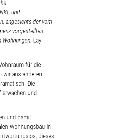
che
INKE und
on, angesichts der vom
menz vorgestellten
ten Wohnungen.
Lay
 Wohnraum für die
 wir aus anderen
ramatisch. Die
f erwachen und
en und damit
zialen Wohnungsbau in
rantwortungslos, dieses