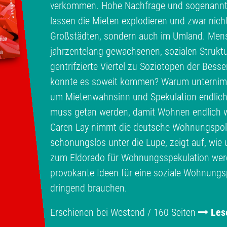
verkommen. Hohe Nachfrage und sogenann
lassen die Mieten explodieren und zwar nich
Großstädten, sondern auch im Umland. Men
jahrzentelang gewachsenen, sozialen Struktu
gentrifzierte Viertel zu Soziotopen der Bess
konnte es soweit kommen? Warum unternimmt
um Mietenwahnsinn und Spekulation endlic
muss getan werden, damit Wohnen endlich w
Caren Lay nimmt die deutsche Wohnungspolit
schonungslos unter die Lupe, zeigt auf, wi
zum Eldorado für Wohnungsspekulation werde
provokante Ideen für eine soziale Wohnungspo
dringend brauchen.
Erschienen bei Westend / 160 Seiten
Les