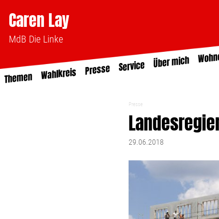
Caren Lay
MdB Die Linke
Wohn
Über mich
Service
Presse
Wahlkreis
Themen
Presse
Landesregie
29.06.2018