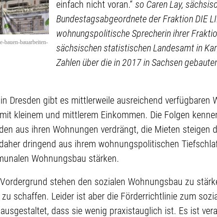
einfach nicht voran.“
so Caren Lay, sächsis
Bundestagsabgeordnete der Fraktion DIE L
wohnungspolitische Sprecherin ihrer Frakti
le-bauen-bauarbeiten-
sächsischen statistischen Landesamt in Ka
Zahlen über die in 2017 in Sachsen gebau
 in Dresden gibt es mittlerweile ausreichend verfügbaren
mit kleinem und mittlerem Einkommen. Die Folgen kennen
en aus ihren Wohnungen verdrängt, die Mieten steigen d
daher dringend aus ihrem wohnungspolitischen Tiefschla
munalen Wohnungsbau stärken.
 Vordergrund stehen den sozialen Wohnungsbau zu stärk
u schaffen. Leider ist aber die Förderrichtlinie zum so
ausgestaltet, dass sie wenig praxistauglich ist. Es ist ve