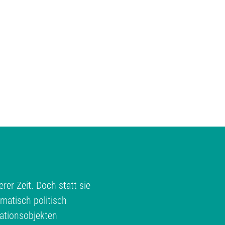
rer Zeit. Doch statt sie
matisch politisch
ationsobjekten