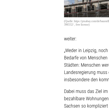
(Quelle: https://pixabay.com/de/baustel
396532/ , free license)
weiter:
„Weder in Leipzig, noch
Bedarfe von Menschen 
Städten: Menschen werd
Landesregierung muss 
insbesondere den kom
Dabei muss das Ziel im
bezahlbare Wohnungen z
Sachsen so kompliziert 