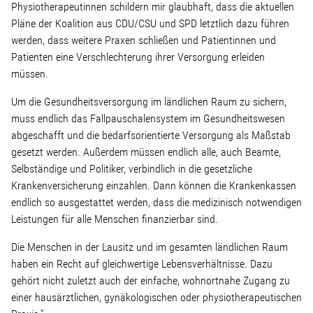
Physiotherapeutinnen schildern mir glaubhaft, dass die aktuellen
Pläne der Koalition aus CDU/CSU und SPD letztlich dazu führen
Stellenangebot
werden, dass weitere Praxen schließen und Patientinnen und
Patienten eine Verschlechterung ihrer Versorgung erleiden
müssen.
Kontakt
Um die Gesundheitsversorgung im ländlichen Raum zu sichern,
Team
muss endlich das Fallpauschalensystem im Gesundheitswesen
abgeschafft und die bedarfsorientierte Versorgung als Maßstab
gesetzt werden. Außerdem müssen endlich alle, auch Beamte,
Transparenz
Selbständige und Politiker, verbindlich in die gesetzliche
Krankenversicherung einzahlen. Dann können die Krankenkassen
Mediathek
endlich so ausgestattet werden, dass die medizinisch notwendigen
Leistungen für alle Menschen finanzierbar sind.
Über mich
Die Menschen in der Lausitz und im gesamten ländlichen Raum
haben ein Recht auf gleichwertige Lebensverhältnisse. Dazu
gehört nicht zuletzt auch der einfache, wohnortnahe Zugang zu
Lebenslauf
einer hausärztlichen, gynäkologischen oder physiotherapeutischen