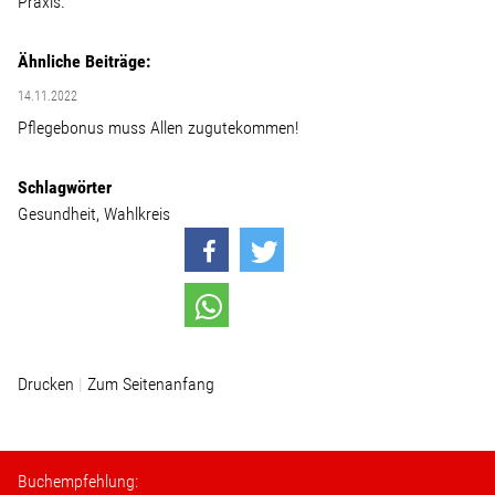
Praxis.“
Wohnopoly
Ähnliche Beiträge:
Das Buch
14.11.2022
Pflegebonus muss Allen zugutekommen!
Leseprobe
Schlagwörter
Gesundheit
Wahlkreis
Pressestimmen
Bestellen
Drucken
Zum Seitenanfang
Buchempfehlung: