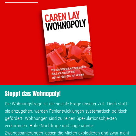
Stoppt das Wohnopoly!
Die Wohnungsfrage ist die soziale Frage unserer Zeit. Doch statt
sie anzugehen, werden Fehlentwicklungen systematisch politisch
gefördert. Wohnungen sind zu reinen Spekulationsobjekten
verkommen. Hohe Nachfrage und sogenannte
Zwangssanierungen lassen die Mieten explodieren und zwar nicht