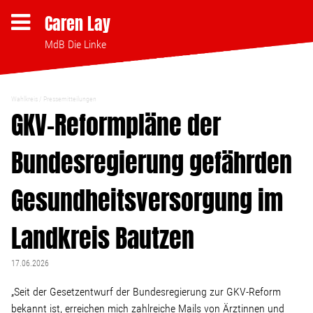
Caren Lay
MdB Die Linke
Wahlkreis
Pressemitteilungen
Themen
GKV-Reformpläne der
Bundesregierung gefährden
Bezahlbares Wohnen
Gesundheitsversorgung im
Clubsterben stoppen
Landkreis Bautzen
Strukturwandel
17.06.2026
Bodenpolitik
„Seit der Gesetzentwurf der Bundesregierung zur GKV-Reform
bekannt ist, erreichen mich zahlreiche Mails von Ärztinnen und