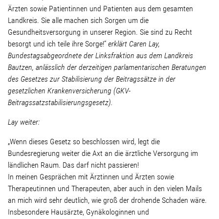
Linke Zukunftsdebatte
Ärzten sowie Patientinnen und Patienten aus dem gesamten
Landkreis. Sie alle machen sich Sorgen um die
Sonstiges
Gesundheitsversorgung in unserer Region. Sie sind zu Recht
besorgt und ich teile ihre Sorge!“
erklärt Caren Lay,
Bundestagsabgeordnete der Linksfraktion aus dem Landkreis
Wahlkreis
Bautzen, anlässlich der derzeitigen parlamentarischen Beratungen
des Gesetzes zur Stabilisierung der Beitragssätze in der
gesetzlichen Krankenversicherung (GKV-
Pressemitteilungen
Beitragssatzstabilisierungsgesetz).
Presse
Lay weiter:
„Wenn dieses Gesetz so beschlossen wird, legt die
Bundesregierung weiter die Axt an die ärztliche Versorgung im
Pressebilder
ländlichen Raum. Das darf nicht passieren!
In meinen Gesprächen mit Ärztinnen und Ärzten sowie
Service
Therapeutinnen und Therapeuten, aber auch in den vielen Mails
an mich wird sehr deutlich, wie groß der drohende Schaden wäre.
Insbesondere Hausärzte, Gynäkologinnen und
Termine