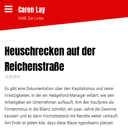
Caren Lay
MdB Die Linke
Wahlkreis
Themen
Heuschrecken auf der
Reichenstraße
Bezahlbares Wohnen
12.09.2016
Clubsterben stoppen
Es gibt eine Dokumentation über den Kapitalismus und seine
Irrwitzigkeiten, in der ein Hedgefond-Manager erklärt, wie sein
Strukturwandel
Arbeitgeber ein Unternehmen aufkauft, ihm den Kaufpreis als
Firmenminus in die Bilanz schreibt, ein paar Jahre die Gewinne
Bodenpolitik
kassiert und es dann höchstbietend mit Rendite weiter verkauft.
Am Ende ist jedem klar, dass diese Blase irgendwann platzen