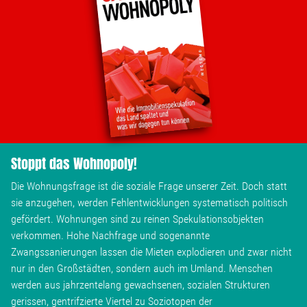
Wohnopoly
Das Buch
Leseprobe
Pressestimmen
Stoppt das Wohnopoly!
Bestellen
Die Wohnungsfrage ist die soziale Frage unserer Zeit. Doch statt
sie anzugehen, werden Fehlentwicklungen systematisch politisch
gefördert. Wohnungen sind zu reinen Spekulationsobjekten
verkommen. Hohe Nachfrage und sogenannte
Zwangssanierungen lassen die Mieten explodieren und zwar nicht
nur in den Großstädten, sondern auch im Umland. Menschen
werden aus jahrzentelang gewachsenen, sozialen Strukturen
gerissen, gentrifzierte Viertel zu Soziotopen der