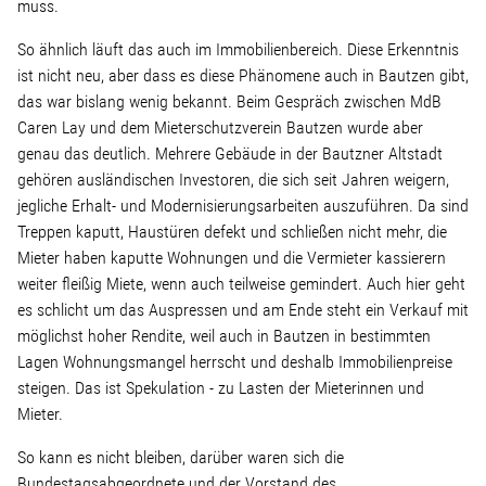
Linke Zukunftsdebatte
muss.
So ähnlich läuft das auch im Immobilienbereich. Diese Erkenntnis
Sonstiges
ist nicht neu, aber dass es diese Phänomene auch in Bautzen gibt,
das war bislang wenig bekannt. Beim Gespräch zwischen MdB
Wahlkreis
Caren Lay und dem Mieterschutzverein Bautzen wurde aber
genau das deutlich. Mehrere Gebäude in der Bautzner Altstadt
gehören ausländischen Investoren, die sich seit Jahren weigern,
Pressemitteilungen
jegliche Erhalt- und Modernisierungsarbeiten auszuführen. Da sind
Treppen kaputt, Haustüren defekt und schließen nicht mehr, die
Mieter haben kaputte Wohnungen und die Vermieter kassierern
Presse
weiter fleißig Miete, wenn auch teilweise gemindert. Auch hier geht
es schlicht um das Auspressen und am Ende steht ein Verkauf mit
möglichst hoher Rendite, weil auch in Bautzen in bestimmten
Pressebilder
Lagen Wohnungsmangel herrscht und deshalb Immobilienpreise
steigen. Das ist Spekulation - zu Lasten der Mieterinnen und
Service
Mieter.
So kann es nicht bleiben, darüber waren sich die
Termine
Bundestagsabgeordnete und der Vorstand des