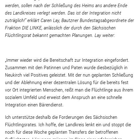
Linke Zukunftsdebatte
werden, sollen nach der Schließung des Heims ans andere Ende
des Landkreises verlegt werden. Das ist der Integration nicht
Sonstiges
zuträglich!“ erklärt Caren Lay, Bautzner Bundestagsabgeordnete der
Fraktion DIE LINKE, anlässlich der durch den Sächsischen
Flüchtlingsrat bekannt gemachten Planungen. Lay weiter:
Wahlkreis
Pressemitteilungen
„Immer wieder wird die Bereitschaft zur Integration eingefordert.
Zusammen mit den Patinnen und Paten wurde diesbezüglich in
Neukirch viel Positives geleistet. Mit der nun geplanten Schließung
Presse
und der Ablehnung einer dezentralen Lösung für die bereits fest
vor Ort integrierten Menschen, reißt man die Flüchtlinge aus ihrem
sozialem Umfeld und erweist dem Anspruch an eine schnelle
Pressebilder
Integration einen Bärendienst.
Service
Ich unterstütze deshalb die Forderungen des Sächsischen
Flüchtlingsrates. Ich hoffe, der Landkreis lenkt ein und stoppt die
noch für diese Woche geplanten Transfers der betroffenen
Termine