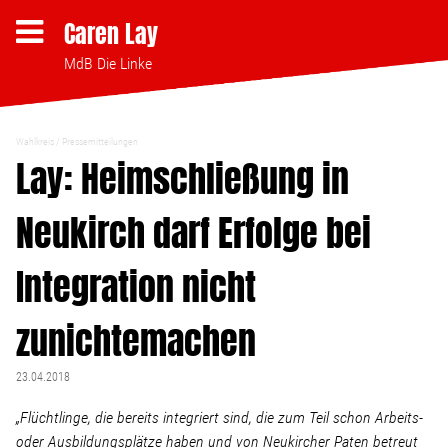
Caren Lay
MdB Die Linke
Wahlkreis
Pressemitteilungen
Themen
Lay: Heimschließung in
Neukirch darf Erfolge bei
Bezahlbares Wohnen
Integration nicht
Clubsterben stoppen
zunichtemachen
Strukturwandel
23.04.2018
Bodenpolitik
„Flüchtlinge, die bereits integriert sind, die zum Teil schon Arbeits-
oder Ausbildungsplätze haben und von Neukircher Paten betreut