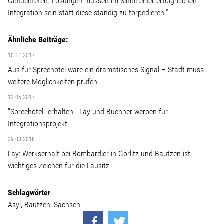
Geflüchteten. Lösungen müssen im Sinne einer erfolgreichen
Integration sein statt diese ständig zu torpedieren.“
Stellenangebot
Ähnliche Beiträge:
Kontakt
10.11.2017
Aus für Spreehotel wäre ein dramatisches Signal – Stadt muss
Team
weitere Möglichkeiten prüfen
12.05.2017
Transparenz
"Spreehotel" erhalten - Lay und Büchner werben für
Integrationsprojekt
Mediathek
29.03.2018
Lay: Werkserhalt bei Bombardier in Görlitz und Bautzen ist
wichtiges Zeichen für die Lausitz
Über mich
Schlagwörter
Lebenslauf
Asyl
Bautzen
Sachsen