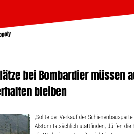
opoly
plätze bei Bombardier müssen 
rhalten bleiben
„Sollte der Verkauf der Schienenbauspart
Alstom tatsächlich stattfinden, dürfen di