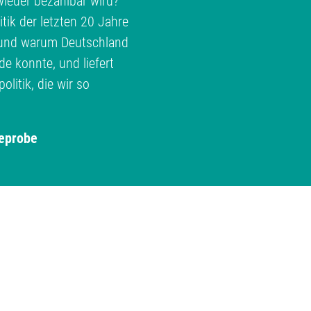
ieder bezahlbar wird?
ik der letzten 20 Jahre
e und warum Deutschland
 konnte, und liefert
litik, die wir so
eprobe