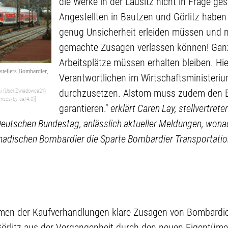
die Werke in der Lausitz nicht in Frage ges
Angestellten in Bautzen und Görlitz haben
genug Unsicherheit erleiden müssen und 
gemachte Zusagen verlassen können! Ganz k
Arbeitsplätze müssen erhalten bleiben. Hie
stellers Bombardier,
Verantwortlichen im Wirtschaftsministeriu
durchzusetzen. Alstom muss zudem den Er
i (User:Zwiadowca21)
enses/by-sa/4.0)]
garantieren.“
erklärt Caren Lay, stellvertret
Deutschen Bundestag, anlässlich aktueller Meldungen, wona
adischen Bombardier die Sparte Bombardier Transportation
hmen der Kaufverhandlungen klare Zusagen von Bombardier
örlitz aus der Vergangenheit durch den neuen Eigentümer