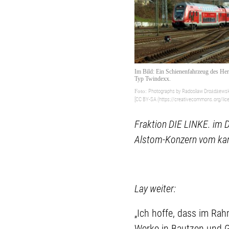
Im Bild: Ein Schienenfahrzeug des Her
Typ Twindexx.
Photographs by Radosław Drożdżewsk
[CC BY-SA (https://creativecommons.org/lic
Fraktion DIE LINKE. im 
Alstom-Konzern vom kan
Lay weiter:
„Ich hoffe, dass im Ra
Werke in Bautzen und G