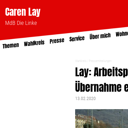
Caren Lay
MdB Die Linke
Wohn
Über mich
Service
Presse
Wahlkreis
Themen
Wahlkreis
Pressemitteilungen
Lay: Arbeits
Übernahme e
13.02.2020