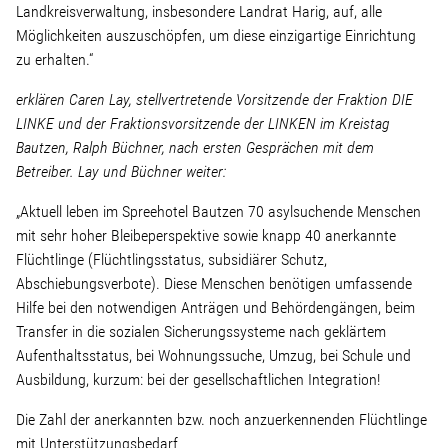
Linke Zukunftsdebatte
Landkreisverwaltung, insbesondere Landrat Harig, auf, alle
Möglichkeiten auszuschöpfen, um diese einzigartige Einrichtung
zu erhalten.“
Sonstiges
erklären Caren Lay, stellvertretende Vorsitzende der Fraktion DIE
Wahlkreis
LINKE und der Fraktionsvorsitzende der LINKEN im Kreistag
Bautzen, Ralph Büchner, nach ersten Gesprächen mit dem
Betreiber. Lay und Büchner weiter:
Pressemitteilungen
„Aktuell leben im Spreehotel Bautzen 70 asylsuchende Menschen
mit sehr hoher Bleibeperspektive sowie knapp 40 anerkannte
Presse
Flüchtlinge (Flüchtlingsstatus, subsidiärer Schutz,
Abschiebungsverbote). Diese Menschen benötigen umfassende
Hilfe bei den notwendigen Anträgen und Behördengängen, beim
Pressebilder
Transfer in die sozialen Sicherungssysteme nach geklärtem
Aufenthaltsstatus, bei Wohnungssuche, Umzug, bei Schule und
Service
Ausbildung, kurzum: bei der gesellschaftlichen Integration!
Die Zahl der anerkannten bzw. noch anzuerkennenden Flüchtlinge
Termine
mit Unterstützungsbedarf