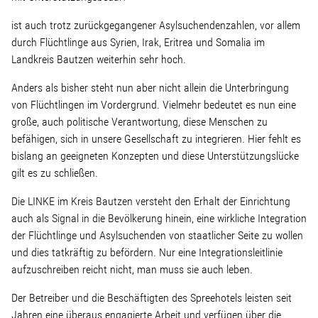
ist auch trotz zurückgegangener Asylsuchendenzahlen, vor allem
Stellenangebot
durch Flüchtlinge aus Syrien, Irak, Eritrea und Somalia im
Landkreis Bautzen weiterhin sehr hoch.
Kontakt
Anders als bisher steht nun aber nicht allein die Unterbringung
von Flüchtlingen im Vordergrund. Vielmehr bedeutet es nun eine
Team
große, auch politische Verantwortung, diese Menschen zu
befähigen, sich in unsere Gesellschaft zu integrieren. Hier fehlt es
bislang an geeigneten Konzepten und diese Unterstützungslücke
Transparenz
gilt es zu schließen.
Mediathek
Die LINKE im Kreis Bautzen versteht den Erhalt der Einrichtung
auch als Signal in die Bevölkerung hinein, eine wirkliche Integration
der Flüchtlinge und Asylsuchenden von staatlicher Seite zu wollen
Über mich
und dies tatkräftig zu befördern. Nur eine Integrationsleitlinie
aufzuschreiben reicht nicht, man muss sie auch leben.
Lebenslauf
Der Betreiber und die Beschäftigten des Spreehotels leisten seit
Jahren eine überaus engagierte Arbeit und verfügen über die