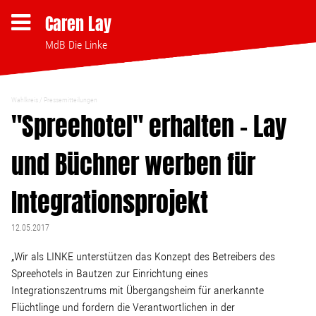
Caren Lay
MdB Die Linke
Wahlkreis
Pressemitteilungen
Themen
"Spreehotel" erhalten - Lay
und Büchner werben für
Bezahlbares Wohnen
Integrationsprojekt
Clubsterben stoppen
12.05.2017
Strukturwandel
„Wir als LINKE unterstützen das Konzept des Betreibers des
Spreehotels in Bautzen zur Einrichtung eines
Bodenpolitik
Integrationszentrums mit Übergangsheim für anerkannte
Flüchtlinge und fordern die Verantwortlichen in der