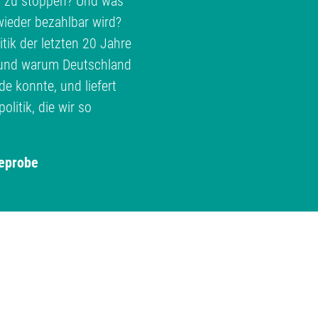
h zu stoppen? Und was
ieder bezahlbar wird?
ik der letzten 20 Jahre
e und warum Deutschland
 konnte, und liefert
litik, die wir so
eprobe