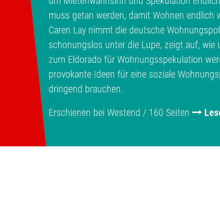
um Mietenwahnsinn und Spekulation endlic
muss getan werden, damit Wohnen endlich w
Caren Lay nimmt die deutsche Wohnungspolit
schonungslos unter die Lupe, zeigt auf, wi
zum Eldorado für Wohnungsspekulation werde
provokante Ideen für eine soziale Wohnungspo
dringend brauchen.
Erschienen bei Westend / 160 Seiten
Les