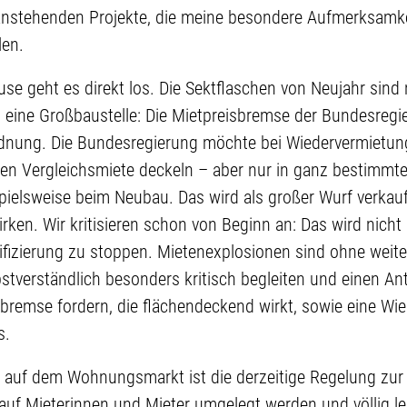
 anstehenden Projekte, die meine besondere Aufmerksamke
len.
e geht es direkt los. Die Sektflaschen von Neujahr sind 
eine Großbaustelle: Die Mietpreisbremse der Bundesregie
dnung. Die Bundesregierung möchte bei Wiedervermietung
chen Vergleichsmiete deckeln – aber nur in ganz bestimmt
ielsweise beim Neubau. Das wird als großer Wurf verkauft
ken. Wir kritisieren schon von Beginn an: Das wird nicht
fizierung zu stoppen. Mietenexplosionen sind ohne weite
stverständlich besonders kritisch begleiten und einen An
sbremse fordern, die flächendeckend wirkt, sowie eine W
s.
 auf dem Wohnungsmarkt ist die derzeitige Regelung zur
uf Mieterinnen und Mieter umgelegt werden und völlig le