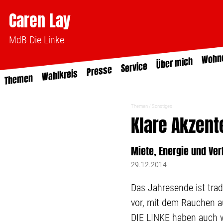
Caren Lay
MdB Die Linke
Wohn
Über mich
Service
Presse
Wahlkreis
Themen
Themen
Sonstiges
Klare Akzent
Miete, Energie und Ve
29.12.2014
Das Jahresende ist trad
vor, mit dem Rauchen a
DIE LINKE haben auch wi